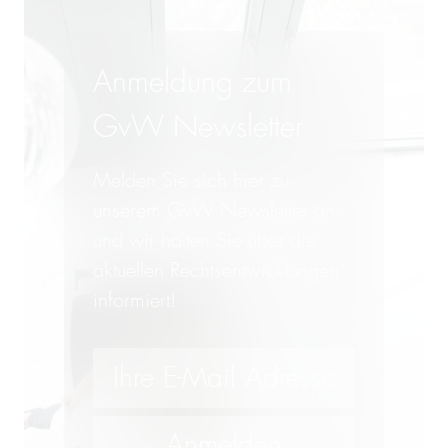
Anmeldung zum
GvW Newsletter
Melden Sie sich hier zu
unserem GvW Newsletter an -
und wir halten Sie über die
aktuellen Rechtsentwicklungen
informiert!