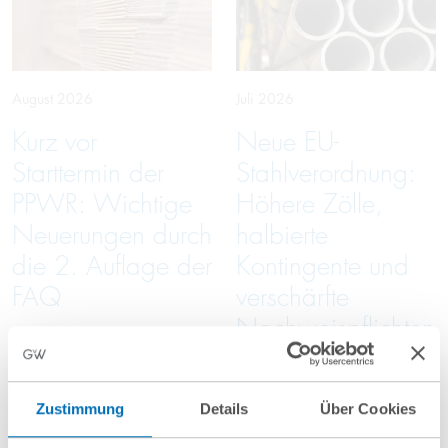
August 2026
Juli 2026
Kurz vor
Neue EU-
Starttermin der
Stahlverordnung:
PPWR: Wichtige
Höhere Zölle,
Neuerungen durch
halbierte
die 2. Auflage der
Kontingente und
FAQ
verschärfte
Nachweispflichten
Zustimmung
Details
Über Cookies