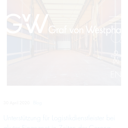
EN
Blog
30 April 2020
Unter­stüt­zung für Logistik­dienst­leister bei