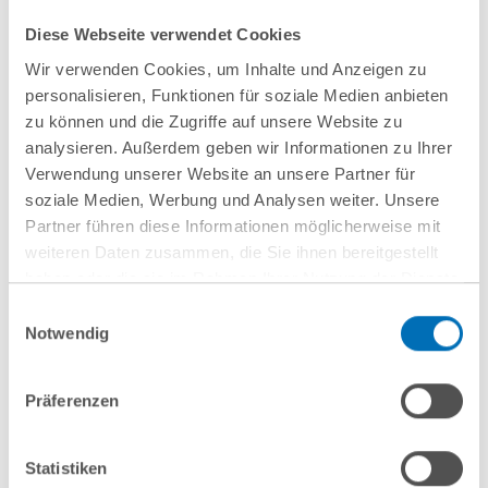
Diese Webseite verwendet Cookies
Wir verwenden Cookies, um Inhalte und Anzeigen zu
Juli 2026
Juli 2026
personalisieren, Funktionen für soziale Medien anbieten
zu können und die Zugriffe auf unsere Website zu
Überschuldungsna
Mehr als die
analysieren. Außerdem geben wir Informationen zu Ihrer
chweis: Keine
PPWR: Das neue
Verwendung unserer Website an unsere Partner für
pauschale
VerpackDG und
soziale Medien, Werbung und Analysen weiter. Unsere
Partner führen diese Informationen möglicherweise mit
Übernahme von
seine Folgen für
weiteren Daten zusammen, die Sie ihnen bereitgestellt
im
Unternehmen
haben oder die sie im Rahmen Ihrer Nutzung der Dienste
Insolvenzverfahren
gesammelt haben. Sie geben Einwilligung zu unseren
Einwilligungsauswahl
Cookies, wenn Sie unsere Webseite weiterhin nutzen.
erzielten Erlösen
Notwendig
Hinweis auf die Verarbeitung Ihrer personenbezogenen
Daten in den USA durch Google:
Indem Sie auf „Cookies
Präferenzen
akzeptieren“ klicken, willigen Sie zugleich gem. Art. 49 Abs. 1
S. 1 lit. a DSGVO darin ein, dass Ihre Daten in den USA
verarbeitet werden. Die USA werden derzeit vom Europäischen
Statistiken
Alle Blogeinträge anzeigen