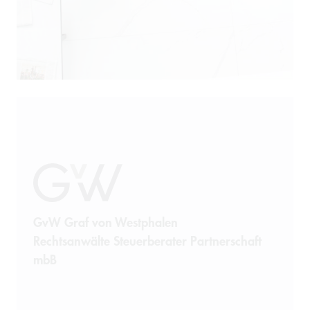
Patentrecht
Produkthaftung
Prozessführung
Restrukturierung und
Sanierung
Sanktionsrecht
Steuerrecht
GvW Graf von Westphalen
Rechtsanwälte Steuerberater Partnerschaft
Telekommunikation
mbB
Transportrecht und Lagerrecht