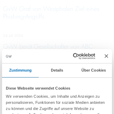
GvW Graf von Westphalen Ziel eines
Phishing-Angriffs
24 Juli 2026
GvW berät Gesellschafter von ABC
economics beim Verkauf an Kroll
Zustimmung
Details
Über Cookies
23 Juli 2026
GvW berät 13 Krankenhausträger bei
Diese Webseite verwendet Cookies
Vergabe einer Rahmenvereinbarung für
Wir verwenden Cookies, um Inhalte und Anzeigen zu
Einkaufsdienstleistungen im Bereich
personalisieren, Funktionen für soziale Medien anbieten
Pharma
zu können und die Zugriffe auf unsere Website zu