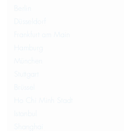
Vergaberecht
Berlin
Versicherungsrecht
Düsseldorf
Vertriebsrecht
Frankfurt am Main
Wirtschaftsrecht
Hamburg
München
Wirtschaftsstrafrecht und
Steuerstrafrecht
Stuttgart
Brüssel
Ho Chi Minh Stadt
Istanbul
Shanghai