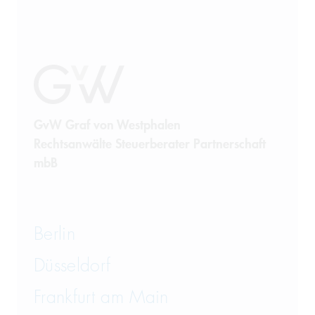
Restrukturierung und
Sanierung
Sanktionsrecht
Steuerrecht
GvW Graf von Westphalen
Rechtsanwälte Steuerberater Partnerschaft
Telekommunikation
mbB
Transportrecht und Lagerrecht
Vergaberecht
Berlin
Versicherungsrecht
Düsseldorf
Vertriebsrecht
Frankfurt am Main