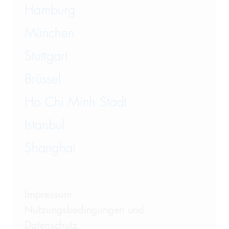
Wirtschaftsrecht
Hamburg
München
Wirtschaftsstrafrecht und
Steuerstrafrecht
Stuttgart
Brüssel
Ho Chi Minh Stadt
Istanbul
Shanghai
Impressum
Nutzungsbedingungen und
Datenschutz