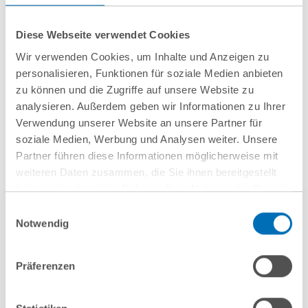
Diese Webseite verwendet Cookies
Wir verwenden Cookies, um Inhalte und Anzeigen zu
Mehr Aktuelles anzeigen
personalisieren, Funktionen für soziale Medien anbieten
zu können und die Zugriffe auf unsere Website zu
analysieren. Außerdem geben wir Informationen zu Ihrer
Verwendung unserer Website an unsere Partner für
soziale Medien, Werbung und Analysen weiter. Unsere
Partner führen diese Informationen möglicherweise mit
weiteren Daten zusammen, die Sie ihnen bereitgestellt
haben oder die sie im Rahmen Ihrer Nutzung der Dienste
gesammelt haben. Sie geben Einwilligung zu unseren
Einwilligungsauswahl
Cookies, wenn Sie unsere Webseite weiterhin nutzen.
Notwendig
Hinweis auf die Verarbeitung Ihrer personenbezogenen
Daten in den USA durch Google:
Indem Sie auf „Cookies
Präferenzen
akzeptieren“ klicken, willigen Sie zugleich gem. Art. 49 Abs. 1
S. 1 lit. a DSGVO darin ein, dass Ihre Daten in den USA
weitere Referenzen
verarbeitet werden. Die USA werden derzeit vom Europäischen