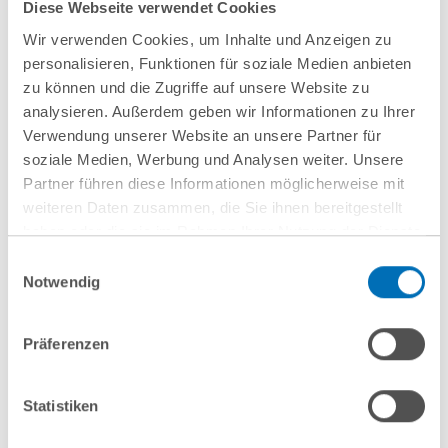
Diese Webseite verwendet Cookies
Wir verwenden Cookies, um Inhalte und Anzeigen zu
personalisieren, Funktionen für soziale Medien anbieten
Weitere Informationen
zu können und die Zugriffe auf unsere Website zu
analysieren. Außerdem geben wir Informationen zu Ihrer
Verwendung unserer Website an unsere Partner für
soziale Medien, Werbung und Analysen weiter. Unsere
Partner führen diese Informationen möglicherweise mit
weiteren Daten zusammen, die Sie ihnen bereitgestellt
haben oder die sie im Rahmen Ihrer Nutzung der Dienste
gesammelt haben. Sie geben Einwilligung zu unseren
Einwilligungsauswahl
Cookies, wenn Sie unsere Webseite weiterhin nutzen.
Notwendig
nächste Veranstaltungen
Hinweis auf die Verarbeitung Ihrer personenbezogenen
Daten in den USA durch Google:
Indem Sie auf „Cookies
Präferenzen
akzeptieren“ klicken, willigen Sie zugleich gem. Art. 49 Abs. 1
10
September
10
September
S. 1 lit. a DSGVO darin ein, dass Ihre Daten in den USA
2026
2026
verarbeitet werden. Die USA werden derzeit vom Europäischen
Statistiken
Gerichtshof als ein Land mit einem nach EU-Standards
Hamburg
online