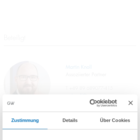
Beteiligt
Martin Knoll
Assoziierter Partner
T
+49 89 689077-415
m.knoll@gvw.com
Zustimmung
Details
Über Cookies