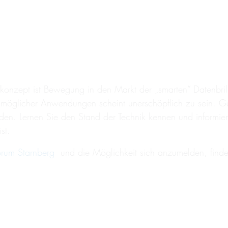
skonzept ist Bewegung in den Markt der „smarten“ Datenb
eld möglicher Anwendungen scheint unerschöpflich zu sein. G
rden. Lernen Sie den Stand der Technik kennen und informie
st.
rum Starnberg
und die Möglichkeit sich anzumelden, find