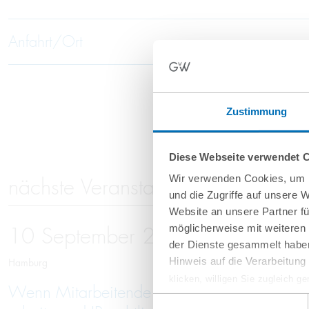
Anfahrt/Ort
Zustimmung
Diese Webseite verwendet 
Wir verwenden Cookies, um I
nächste Veranstaltungen
und die Zugriffe auf unsere 
Website an unsere Partner fü
möglicherweise mit weiteren
10
September
2026
der Dienste gesammelt haben
Hinweis auf die Verarbeitun
Hamburg
klicken, willigen Sie zugleich g
Wenn Mitarbeitende gehen: Schutz vor Kno
werden derzeit vom Europäische
Einwilligungsauswahl