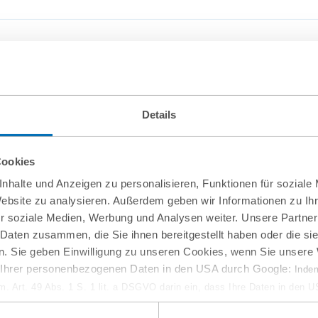
Details
Cookies
nhalte und Anzeigen zu personalisieren, Funktionen für soziale
Website zu analysieren. Außerdem geben wir Informationen zu I
r soziale Medien, Werbung und Analysen weiter. Unsere Partner
 Daten zusammen, die Sie ihnen bereitgestellt haben oder die s
10
September
. Sie geben Einwilligung zu unseren Cookies, wenn Sie unsere 
g Ihrer personenbezogenen Daten in den USA durch Google:
online
Indem
em. Art. 49 Abs. 1 S. 1 lit. a DSGVO darin ein, dass Ihre Daten in den 
w-how-Verlust aus
Entwaldungsfreie Lief
n Gerichtshof als ein Land mit einem nach EU-Standards unzureichen