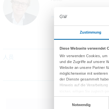
T
+49 69 707970-130
m.sachslehner@gvw.com
Zustimmung
Diese Webseite verwendet 
人员
Wir verwenden Cookies, um I
und die Zugriffe auf unsere 
Website an unsere Partner fü
möglicherweise mit weiteren
der Dienste gesammelt haben
Hinweis auf die Verarbeitun
klicken, willigen Sie zugleich g
werden derzeit vom Europäische
Einwilligungsauswahl
eingeschätzt. Es besteht das R
Notwendig