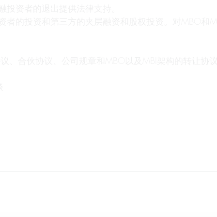
融投资者的退出提供法律支持。
资者的投资和第三方的夹层融资和股权投资。对MBO和M
议、合伙协议、公司规章和MBO以及MBI架构的转让协
谈