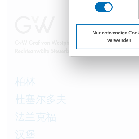
ohne Rechtsbehelfsmöglichkeiten
vorgehend beschriebene Übermitt
Mehr Informationen finden S
Nur notwendige Cook
verwenden
GvW Graf von Westphalen
Rechtsanwälte Steuerberater Partnerschaft mbB
柏林
杜塞尔多夫
法兰克福
汉堡