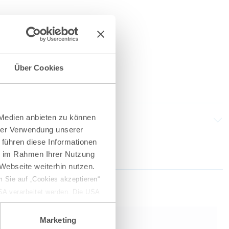
Über Cookies
 Medien anbieten zu können
hrer Verwendung unserer
 führen diese Informationen
ie im Rahmen Ihrer Nutzung
Webseite weiterhin nutzen.
 Sie auf „Cookies akzeptieren“
USA verarbeitet werden. Die USA
dem Datenschutzniveau
chungszwecken, gegebenenfalls
Marketing