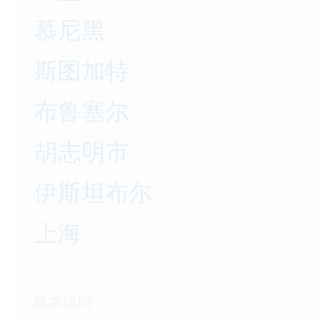
慕尼黑
斯图加特
布鲁塞尔
胡志明市
伊斯坦布尔
上海
版本说明