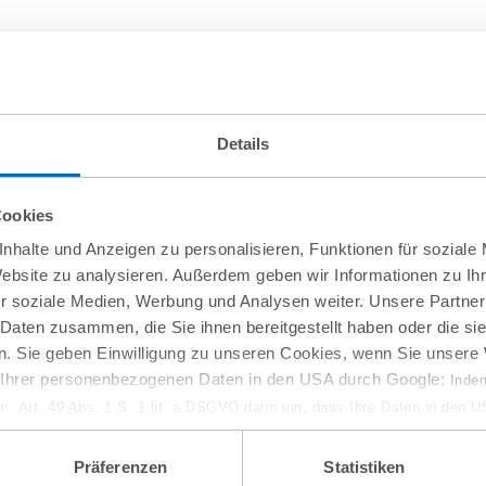
Details
Cookies
nhalte und Anzeigen zu personalisieren, Funktionen für soziale
Website zu analysieren. Außerdem geben wir Informationen zu I
r soziale Medien, Werbung und Analysen weiter. Unsere Partner
 Daten zusammen, die Sie ihnen bereitgestellt haben oder die s
. Sie geben Einwilligung zu unseren Cookies, wenn Sie unsere 
g Ihrer personenbezogenen Daten in den USA durch Google:
Indem
em. Art. 49 Abs. 1 S. 1 lit. a DSGVO darin ein, dass Ihre Daten in den 
n Gerichtshof als ein Land mit einem nach EU-Standards unzureichen
isiko, dass Ihre Daten durch US-Behörden, zu Kontroll- und zu Überwa
Präferenzen
Statistiken