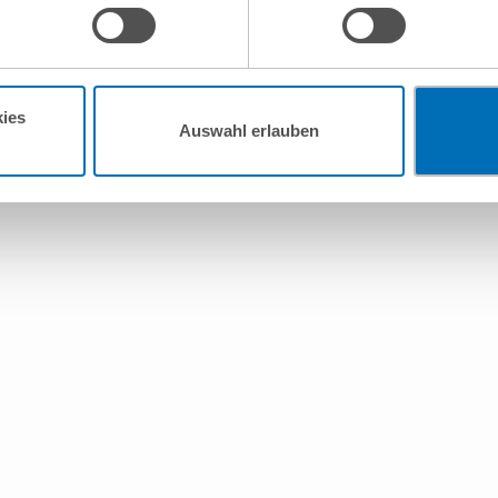
, verarbeitet werden können. Wenn Sie auf „Funktionelle Cookies ablehn
lung nicht statt.
ie in unseren
Nutzungsbedingungen & Datenschutz
.
ies
Auswahl erlauben