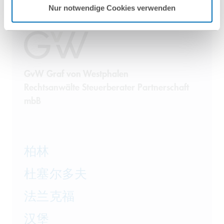
Nur notwendige Cookies verwenden
GvW Graf von Westphalen
Rechtsanwälte Steuerberater Partnerschaft
mbB
柏林
杜塞尔多夫
法兰克福
汉堡