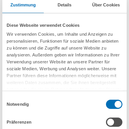
Zustimmung
Details
Über Cookies
银行法 / 资本市场法
房地产经济法（包括私人和公共建筑法）
Diese Webseite verwendet Cookies
Wir verwenden Cookies, um Inhalte und Anzeigen zu
personalisieren, Funktionen für soziale Medien anbieten
show more
zu können und die Zugriffe auf unsere Website zu
analysieren. Außerdem geben wir Informationen zu Ihrer
Verwendung unserer Website an unsere Partner für
联系我们
soziale Medien, Werbung und Analysen weiter. Unsere
Partner führen diese Informationen möglicherweise mit
weiteren Daten zusammen, die Sie ihnen bereitgestellt
Felix Wolf, LL.M., Maître en
haben oder die sie im Rahmen Ihrer Nutzung der Dienste
Droit
gesammelt haben. Sie geben Einwilligung zu unseren
Einwilligungsauswahl
Partner
Cookies, wenn Sie unsere Webseite weiterhin nutzen.
Notwendig
Hinweis auf die Verarbeitung Ihrer personenbezogenen
T
+49 89 689077-414
Daten in den USA durch Google:
Indem Sie auf „Cookies
Präferenzen
felix.wolf@gvw.com
akzeptieren“ klicken, willigen Sie zugleich gem. Art. 49 Abs. 1