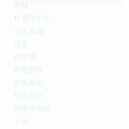
柏林
杜塞尔多夫
法兰克福
汉堡
慕尼黑
斯图加特
布鲁塞尔
胡志明市
伊斯坦布尔
上海