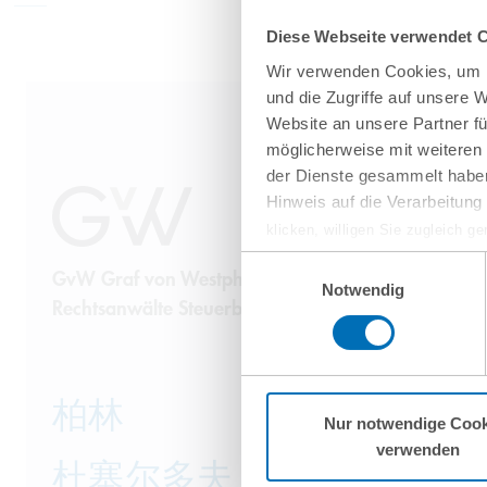
Diese Webseite verwendet 
Wir verwenden Cookies, um I
und die Zugriffe auf unsere 
Website an unsere Partner fü
möglicherweise mit weiteren
der Dienste gesammelt haben
Hinweis auf die Verarbeitun
klicken, willigen Sie zugleich g
werden derzeit vom Europäische
Einwilligungsauswahl
GvW Graf von Westphalen
eingeschätzt. Es besteht das R
Notwendig
Rechtsanwälte Steuerberater Partnerschaft mbB
ohne Rechtsbehelfsmöglichkeiten
vorgehend beschriebene Übermitt
Mehr Informationen finden S
柏林
Nur notwendige Cook
verwenden
杜塞尔多夫