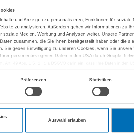
Cookies
nhalte und Anzeigen zu personalisieren, Funktionen für soziale
Website zu analysieren. Außerdem geben wir Informationen zu I
r soziale Medien, Werbung und Analysen weiter. Unsere Partner
 Daten zusammen, die Sie ihnen bereitgestellt haben oder die s
. Sie geben Einwilligung zu unseren Cookies, wenn Sie unsere 
g Ihrer personenbezogenen Daten in den USA durch Google:
Indem
em. Art. 49 Abs. 1 S. 1 lit. a DSGVO darin ein, dass Ihre Daten in den 
n Gerichtshof als ein Land mit einem nach EU-Standards unzureichen
isiko, dass Ihre Daten durch US-Behörden, zu Kontroll- und zu Überwa
Präferenzen
Statistiken
, verarbeitet werden können. Wenn Sie auf „Funktionelle Cookies ablehn
lung nicht statt.
ie in unseren
Nutzungsbedingungen & Datenschutz
.
ies
Auswahl erlauben