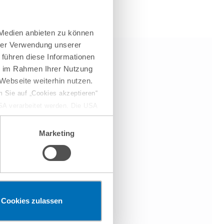
 Medien anbieten zu können
hrer Verwendung unserer
 führen diese Informationen
ie im Rahmen Ihrer Nutzung
Webseite weiterhin nutzen.
 Sie auf „Cookies akzeptieren“
USA verarbeitet werden. Die USA
dem Datenschutzniveau
chungszwecken, gegebenenfalls
Marketing
en“ klicken, findet die
Cookies zulassen