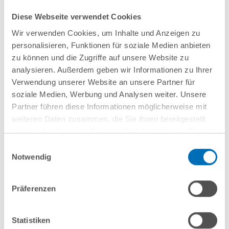
•关于如何符合反垄断和竞争法律法规的培训（反垄
断合规）
Diese Webseite verwendet Cookies
Wir verwenden Cookies, um Inhalte und Anzeigen zu
personalisieren, Funktionen für soziale Medien anbieten
zu können und die Zugriffe auf unsere Website zu
联系我们
analysieren. Außerdem geben wir Informationen zu Ihrer
Verwendung unserer Website an unsere Partner für
soziale Medien, Werbung und Analysen weiter. Unsere
Partner führen diese Informationen möglicherweise mit
Dr Carsten Bittner
weiteren Daten zusammen, die Sie ihnen bereitgestellt
Partner
haben oder die sie im Rahmen Ihrer Nutzung der Dienste
gesammelt haben. Sie geben Einwilligung zu unseren
T
+49 40 35922-280
Einwilligungsauswahl
Cookies, wenn Sie unsere Webseite weiterhin nutzen.
Notwendig
c.bittner@gvw.com
Hinweis auf die Verarbeitung Ihrer personenbezogenen
Daten in den USA durch Google:
Indem Sie auf „Cookies
Präferenzen
akzeptieren“ klicken, willigen Sie zugleich gem. Art. 49 Abs. 1
S. 1 lit. a DSGVO darin ein, dass Ihre Daten in den USA
verarbeitet werden. Die USA werden derzeit vom Europäischen
Statistiken