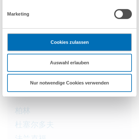
Gerichtshof als ein Land mit einem nach EU-Standards
unzureichendem Datenschutzniveau eingeschätzt. Es besteht
Marketing
das Risiko, dass Ihre Daten durch US-Behörden, zu Kontroll-
und zu Überwachungszwecken, gegebenenfalls ohne
Rechtsbehelfsmöglichkeiten, verarbeitet werden können. Wenn
Sie auf „Funktionelle Cookies ablehnen“ klicken, findet die
Cookies zulassen
vorgehend beschriebene Übermittlung nicht statt.
Mehr Informationen finden Sie in unseren
GvW Graf von Westphalen
Auswahl erlauben
Nutzungsbedingungen & Datenschutz
.
Rechtsanwälte Steuerberater Partnerschaft
mbB
Nur notwendige Cookies verwenden
柏林
杜塞尔多夫
法兰克福