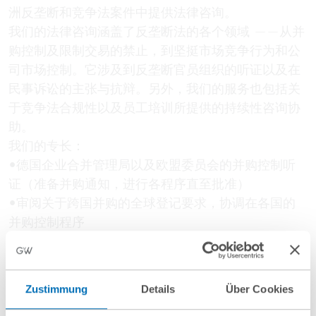
洲反垄断和竞争法案件中提供法律咨询。
我们的法律咨询涵盖了反垄断法的各个领域 ——从并
购控制及限制交易的禁止，到坚挺市场竞争行为和公
司市场控制。它涉及到反垄断官员组织的听证以及在
民事诉讼的主张与抗辩。另外，我们的服务也包括关
于竞争法合规性以及员工培训所提供的持续性咨询协
助。
我们的专长：
•德国企业合并管理局以及欧盟委员会的并购控制听
证（准备并购通知，进行各程序直至批准）
•审阅关于跨国并购的全球登记要求，协调在各国的
并购控制程序
•根据反垄断法的要求构建合同及销售系统
•在反垄断调查中提供咨询及代理
•在涉及反垄断事项民事案件中提供协助（私人执
Zustimmung
Details
Über Cookies
行）