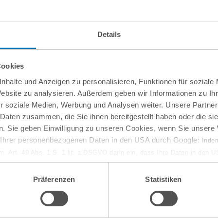
)
Details
Cookies
nhalte und Anzeigen zu personalisieren, Funktionen für soziale
Website zu analysieren. Außerdem geben wir Informationen zu I
r soziale Medien, Werbung und Analysen weiter. Unsere Partner
 Daten zusammen, die Sie ihnen bereitgestellt haben oder die s
. Sie geben Einwilligung zu unseren Cookies, wenn Sie unsere 
g Ihrer personenbezogenen Daten in den USA durch Google:
Indem
em. Art. 49 Abs. 1 S. 1 lit. a DSGVO darin ein, dass Ihre Daten in den 
n Gerichtshof als ein Land mit einem nach EU-Standards unzureichen
isiko, dass Ihre Daten durch US-Behörden, zu Kontroll- und zu Überwa
Präferenzen
Statistiken
, verarbeitet werden können. Wenn Sie auf „Funktionelle Cookies ablehn
lung nicht statt.
ie in unseren
Nutzungsbedingungen & Datenschutz
.