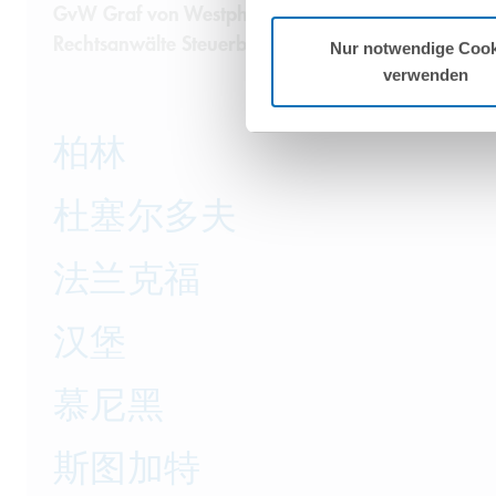
GvW Graf von Westphalen
Rechtsanwälte Steuerberater Partnerschaft mbB
Nur notwendige Cook
verwenden
柏林
杜塞尔多夫
法兰克福
汉堡
慕尼黑
斯图加特