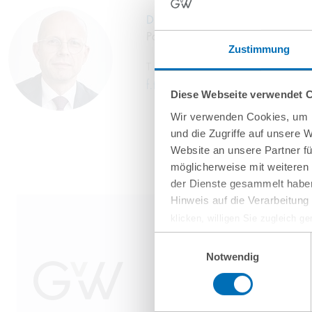
Dr Frank R. Tschesche, LL.M. (NYU
Partner
Zustimmung
T
+49 69 707970-125
f.tschesche@gvw.com
Diese Webseite verwendet 
Wir verwenden Cookies, um I
und die Zugriffe auf unsere 
Website an unsere Partner fü
möglicherweise mit weiteren
der Dienste gesammelt haben
Hinweis auf die Verarbeitun
klicken, willigen Sie zugleich g
werden derzeit vom Europäische
Einwilligungsauswahl
eingeschätzt. Es besteht das R
Notwendig
ohne Rechtsbehelfsmöglichkeiten
vorgehend beschriebene Übermitt
Mehr Informationen finden S