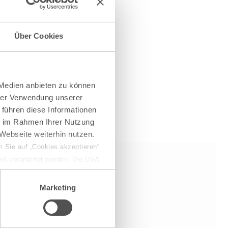
Über Cookies
 Medien anbieten zu können
hrer Verwendung unserer
 führen diese Informationen
ie im Rahmen Ihrer Nutzung
Webseite weiterhin nutzen.
 Sie auf „Cookies akzeptieren“
USA verarbeitet werden. Die USA
dem Datenschutzniveau
chungszwecken, gegebenenfalls
Marketing
en“ klicken, findet die