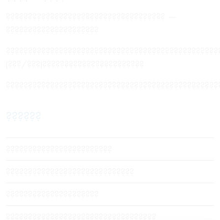
???????????????????????????????????? —
?????????????????????
????????????????????????????????????????????????
(???/???)???????????????????????
????????????????????????????????????????????????
??????
????????????????????????
?????????????????????????????
?????????????????????
??????????????????????????????????