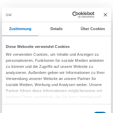
?????????????
??????????????????
Zustimmung
Details
Über Cookies
?????????????????
???M2M?????????????????????????????????
Diese Webseite verwendet Cookies
Wir verwenden Cookies, um Inhalte und Anzeigen zu
??????????????
personalisieren, Funktionen für soziale Medien anbieten
zu können und die Zugriffe auf unsere Website zu
??IT???IT????????
analysieren. Außerdem geben wir Informationen zu Ihrer
Verwendung unserer Website an unsere Partner für
soziale Medien, Werbung und Analysen weiter. Unsere
show more
Partner führen diese Informationen möglicherweise mit
weiteren Daten zusammen, die Sie ihnen bereitgestellt
haben oder die sie im Rahmen Ihrer Nutzung der Dienste
联系我们
gesammelt haben. Sie geben Einwilligung zu unseren
Einwilligungsauswahl