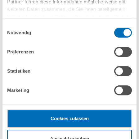
Partner führen diese Informationen möglicherweise mit
weiteren Daten zusammen, die Sie ihnen bereitgestellt
haben oder die sie im Rahmen Ihrer Nutzung der Dienste
gesammelt haben. Sie geben Einwilligung zu unseren
Einwilligungsauswahl
Cookies, wenn Sie unsere Webseite weiterhin nutzen.
Notwendig
Hinweis auf die Verarbeitung Ihrer personenbezogenen
Daten in den USA durch Google:
Indem Sie auf „Cookies
Präferenzen
akzeptieren“ klicken, willigen Sie zugleich gem. Art. 49 Abs. 1
S. 1 lit. a DSGVO darin ein, dass Ihre Daten in den USA
verarbeitet werden. Die USA werden derzeit vom Europäischen
Statistiken
Gerichtshof als ein Land mit einem nach EU-Standards
GvW Graf von Westphalen
unzureichendem Datenschutzniveau eingeschätzt. Es besteht
Marketing
Rechtsanwälte Steuerberater Partnerschaft mbB
das Risiko, dass Ihre Daten durch US-Behörden, zu Kontroll-
und zu Überwachungszwecken, gegebenenfalls ohne
Rechtsbehelfsmöglichkeiten, verarbeitet werden können. Wenn
Sie auf „Funktionelle Cookies ablehnen“ klicken, findet die
Cookies zulassen
柏林
vorgehend beschriebene Übermittlung nicht statt.
Mehr Informationen finden Sie in unseren
杜塞尔多夫
Auswahl erlauben