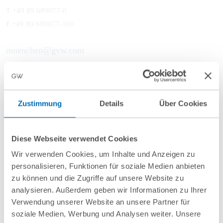
T
+49 89 689077-0
F +49 89 689077-100
muenchen@gvw.com
Zustimmung
Details
Über Cookies
Your current cookie setting does not
allow the location to be shown via
Diese Webseite verwendet Cookies
Google Maps. By loading maps you
Wir verwenden Cookies, um Inhalte und Anzeigen zu
accept the privacy policy.
personalisieren, Funktionen für soziale Medien anbieten
主要办公室
zu können und die Zugriffe auf unsere Website zu
Customize cookie settings
analysieren. Außerdem geben wir Informationen zu Ihrer
Verwendung unserer Website an unsere Partner für
soziale Medien, Werbung und Analysen weiter. Unsere