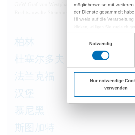
GvW Graf von Westphalen
möglicherweise mit weiteren
der Dienste gesammelt haben
Rechtsanwälte Steuerberater Partnerschaft mbB
Hinweis auf die Verarbeitun
klicken, willigen Sie zugleich g
werden derzeit vom Europäische
Einwilligungsauswahl
柏林
eingeschätzt. Es besteht das R
Notwendig
ohne Rechtsbehelfsmöglichkeiten
杜塞尔多夫
vorgehend beschriebene Übermitt
Mehr Informationen finden S
法兰克福
Nur notwendige Cook
verwenden
汉堡
慕尼黑
斯图加特