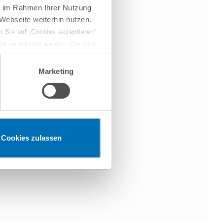
ie im Rahmen Ihrer Nutzung
Webseite weiterhin nutzen.
 Sie auf „Cookies akzeptieren“
USA verarbeitet werden. Die USA
dem Datenschutzniveau
chungszwecken, gegebenenfalls
Marketing
en“ klicken, findet die
Cookies zulassen