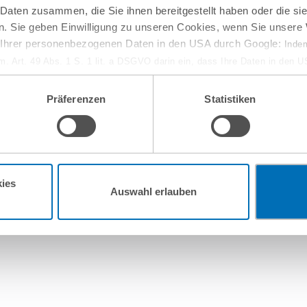
 Daten zusammen, die Sie ihnen bereitgestellt haben oder die s
. Sie geben Einwilligung zu unseren Cookies, wenn Sie unsere 
g Ihrer personenbezogenen Daten in den USA durch Google:
Indem
em. Art. 49 Abs. 1 S. 1 lit. a DSGVO darin ein, dass Ihre Daten in den 
n Gerichtshof als ein Land mit einem nach EU-Standards unzureichen
isiko, dass Ihre Daten durch US-Behörden, zu Kontroll- und zu Überwa
Präferenzen
Statistiken
, verarbeitet werden können. Wenn Sie auf „Funktionelle Cookies ablehn
lung nicht statt.
ie in unseren
Nutzungsbedingungen & Datenschutz
.
ies
Auswahl erlauben