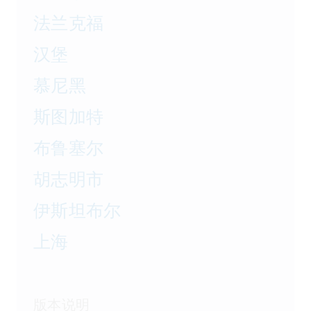
法兰克福
汉堡
慕尼黑
斯图加特
布鲁塞尔
胡志明市
伊斯坦布尔
上海
版本说明