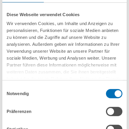
• 外国贸易和消费者法
• 劳动法
Diese Webseite verwendet Cookies
• IP、IT和媒体
Wir verwenden Cookies, um Inhalte und Anzeigen zu
personalisieren, Funktionen für soziale Medien anbieten
zu können und die Zugriffe auf unsere Website zu
联系我们
analysieren. Außerdem geben wir Informationen zu Ihrer
Verwendung unserer Website an unsere Partner für
soziale Medien, Werbung und Analysen weiter. Unsere
Partner führen diese Informationen möglicherweise mit
Dr Frank R. Tschesche, LL.M.
weiteren Daten zusammen, die Sie ihnen bereitgestellt
(NYU)
haben oder die sie im Rahmen Ihrer Nutzung der Dienste
Partner
gesammelt haben. Sie geben Einwilligung zu unseren
Einwilligungsauswahl
Cookies, wenn Sie unsere Webseite weiterhin nutzen.
Notwendig
T
+49 69 707970-125
Hinweis auf die Verarbeitung Ihrer personenbezogenen
f.tschesche@gvw.com
Daten in den USA durch Google:
Indem Sie auf „Cookies
Präferenzen
akzeptieren“ klicken, willigen Sie zugleich gem. Art. 49 Abs. 1
S. 1 lit. a DSGVO darin ein, dass Ihre Daten in den USA
verarbeitet werden. Die USA werden derzeit vom Europäischen