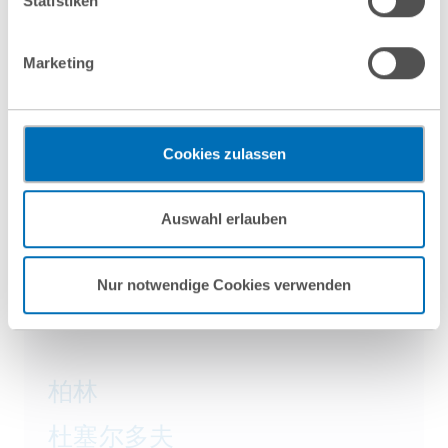
Statistiken
Gerichtshof als ein Land mit einem nach EU-Standards
unzureichendem Datenschutzniveau eingeschätzt. Es besteht
Marketing
das Risiko, dass Ihre Daten durch US-Behörden, zu Kontroll-
und zu Überwachungszwecken, gegebenenfalls ohne
Rechtsbehelfsmöglichkeiten, verarbeitet werden können. Wenn
Sie auf „Funktionelle Cookies ablehnen“ klicken, findet die
Cookies zulassen
vorgehend beschriebene Übermittlung nicht statt.
Mehr Informationen finden Sie in unseren
Auswahl erlauben
Nutzungsbedingungen & Datenschutz
.
GvW Graf von Westphalen
Rechtsanwälte Steuerberater Partnerschaft
Nur notwendige Cookies verwenden
mbB
柏林
杜塞尔多夫