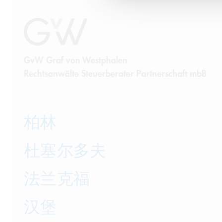
GvW Graf von Westphalen
Rechtsanwälte Steuerberater Partnerschaft mbB
柏林
杜塞尔多夫
法兰克福
汉堡