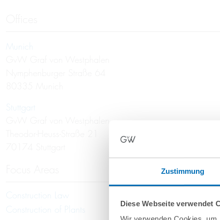
Offices
Munich
GvW Graf von Westphalen
Nymphenburger Straße 64
80335 Munich
Stuttgart
GvW Graf von Westphalen
Theodor-Heuss-Straße 21
70174 Stuttgart
Focus Areas
Zustimmung
Construction Law
Diese Webseite verwendet 
Construction of Plants
Wir verwenden Cookies, um I