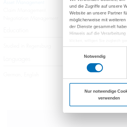
Asset Management
und die Zugriffe auf unsere 
Claim Management
Website an unsere Partner fü
Negotiation Management
möglicherweise mit weiteren
der Dienste gesammelt haben
Education
Hinweis auf die Verarbeitun
klicken, willigen Sie zugleich g
Studied in Regensburg
werden derzeit vom Europäische
Einwilligungsauswahl
eingeschätzt. Es besteht das R
Notwendig
Languages
ohne Rechtsbehelfsmöglichkeiten
vorgehend beschriebene Übermitt
German, English
Mehr Informationen finden S
Nur notwendige Cook
verwenden