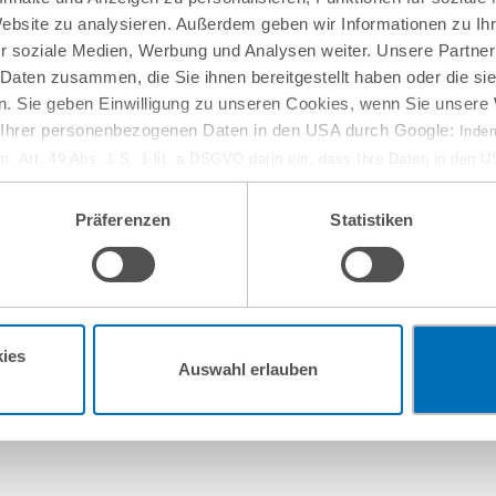
Website zu analysieren. Außerdem geben wir Informationen zu I
r soziale Medien, Werbung und Analysen weiter. Unsere Partner
 Daten zusammen, die Sie ihnen bereitgestellt haben oder die s
. Sie geben Einwilligung zu unseren Cookies, wenn Sie unsere 
g Ihrer personenbezogenen Daten in den USA durch Google:
Indem
em. Art. 49 Abs. 1 S. 1 lit. a DSGVO darin ein, dass Ihre Daten in den 
n Gerichtshof als ein Land mit einem nach EU-Standards unzureichen
isiko, dass Ihre Daten durch US-Behörden, zu Kontroll- und zu Überwa
Präferenzen
Statistiken
, verarbeitet werden können. Wenn Sie auf „Funktionelle Cookies ablehn
lung nicht statt.
ie in unseren
Nutzungsbedingungen & Datenschutz
.
ies
Auswahl erlauben