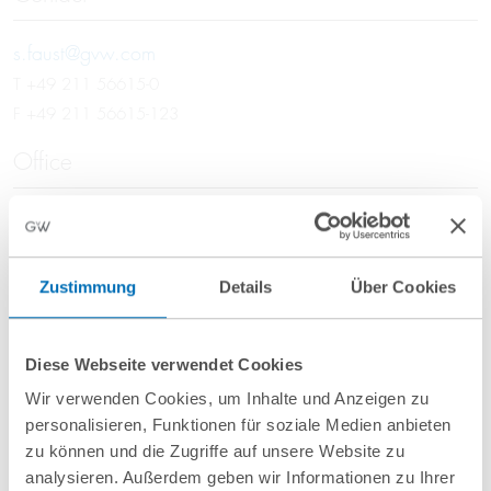
s.faust@gvw.com
T
+49 211 56615-0
F +49 211 56615-123
Office
Düsseldorf
GvW Graf von Westphalen
Königsallee 61 – Köblick
Zustimmung
Details
Über Cookies
40215 Düsseldorf
Focus Areas
Diese Webseite verwendet Cookies
Wir verwenden Cookies, um Inhalte und Anzeigen zu
Antitrust
personalisieren, Funktionen für soziale Medien anbieten
Compliance
zu können und die Zugriffe auf unsere Website zu
Automotive & Mobility
analysieren. Außerdem geben wir Informationen zu Ihrer