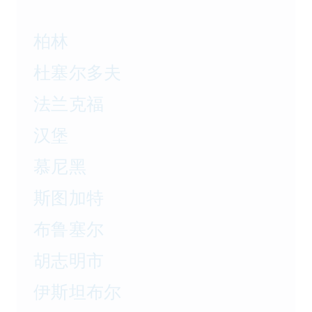
柏林
杜塞尔多夫
法兰克福
汉堡
慕尼黑
斯图加特
布鲁塞尔
胡志明市
伊斯坦布尔