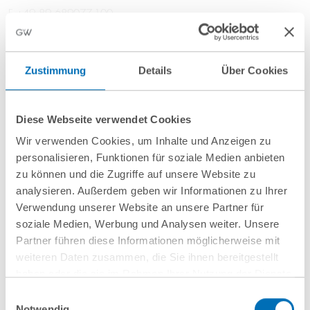
F +49 89 689077-100
Office
Zustimmung
Details
Über Cookies
Munich
GvW Graf von Westphalen
Nymphenburger Straße 64
Diese Webseite verwendet Cookies
80335 Munich
Wir verwenden Cookies, um Inhalte und Anzeigen zu
personalisieren, Funktionen für soziale Medien anbieten
Focus Areas
zu können und die Zugriffe auf unsere Website zu
analysieren. Außerdem geben wir Informationen zu Ihrer
Patents and Know-how
Verwendung unserer Website an unsere Partner für
Technology Law
soziale Medien, Werbung und Analysen weiter. Unsere
Partner führen diese Informationen möglicherweise mit
Experience
weiteren Daten zusammen, die Sie ihnen bereitgestellt
haben oder die sie im Rahmen Ihrer Nutzung der Dienste
Lawyer in a regional law firm and in an international
gesammelt haben. Sie geben Einwilligung zu unseren
Einwilligungsauswahl
law firm
Cookies, wenn Sie unsere Webseite weiterhin nutzen.
Notwendig