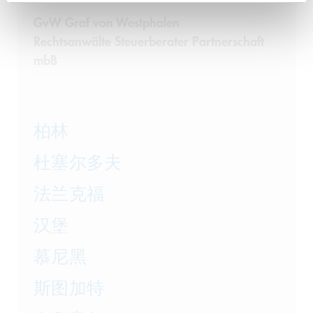
GvW Graf von Westphalen
Rechtsanwälte Steuerberater Partnerschaft
mbB
柏林
杜塞尔多夫
法兰克福
汉堡
慕尼黑
斯图加特