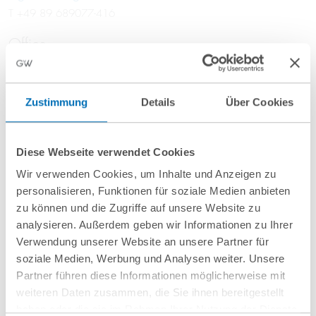
T
+49 89 689077-416
Office
Munich
GvW Graf von Westphalen
Zustimmung
Details
Über Cookies
Nymphenburger Straße 64
80335 Munich
Diese Webseite verwendet Cookies
Focus Areas
Wir verwenden Cookies, um Inhalte und Anzeigen zu
personalisieren, Funktionen für soziale Medien anbieten
Litigation
zu können und die Zugriffe auf unsere Website zu
analysieren. Außerdem geben wir Informationen zu Ihrer
Hospitality – Hotels & Resorts
Verwendung unserer Website an unsere Partner für
Franchise Law
soziale Medien, Werbung und Analysen weiter. Unsere
Real Estate Law
Partner führen diese Informationen möglicherweise mit
weiteren Daten zusammen, die Sie ihnen bereitgestellt
Experience
haben oder die sie im Rahmen Ihrer Nutzung der Dienste