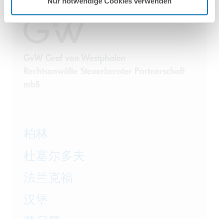
Nur notwendige Cookies verwenden
GvW Graf von Westphalen
Rechtsanwälte Steuerberater Partnerschaft
mbB
柏林
杜塞尔多夫
法兰克福
汉堡