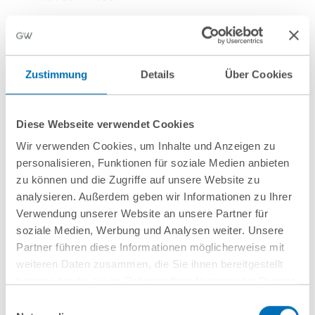
Office
Berlin
Zustimmung
Details
Über Cookies
GvW Graf von Westphalen
Potsdamer Platz 8
10117 Berlin
Diese Webseite verwendet Cookies
Wir verwenden Cookies, um Inhalte und Anzeigen zu
Focus Areas
personalisieren, Funktionen für soziale Medien anbieten
zu können und die Zugriffe auf unsere Website zu
Real Estate Law
analysieren. Außerdem geben wir Informationen zu Ihrer
Construction Law
Verwendung unserer Website an unsere Partner für
Transactions
soziale Medien, Werbung und Analysen weiter. Unsere
Partner führen diese Informationen möglicherweise mit
Consulting on Insolvency and Crisis Management in the
Real Estate and Construction Sectors
weiteren Daten zusammen, die Sie ihnen bereitgestellt
haben oder die sie im Rahmen Ihrer Nutzung der Dienste
Development Projects
gesammelt haben. Sie geben Einwilligung zu unseren
Einwilligungsauswahl
Hospitality – Hotels & Resorts
Cookies, wenn Sie unsere Webseite weiterhin nutzen.