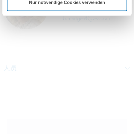
Nur notwendige Cookies verwenden
T
+49 69 707970-236
b.mertgen@gvw.com
人员