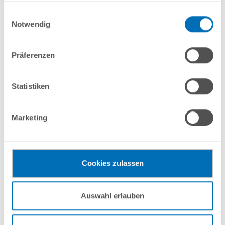
Unverbindlich anfragen
gesammelt haben. Sie geben Einwilligung zu unseren
Einwilligungsauswahl
Cookies, wenn Sie unsere Webseite weiterhin nutzen.
Notwendig
Hinweis auf die Verarbeitung Ihrer personenbezogenen
Daten in den USA durch Google:
Indem Sie auf „Cookies
Präferenzen
联系我们
akzeptieren“ klicken, willigen Sie zugleich gem. Art. 49 Abs. 1
S. 1 lit. a DSGVO darin ein, dass Ihre Daten in den USA
verarbeitet werden. Die USA werden derzeit vom Europäischen
Statistiken
Gerichtshof als ein Land mit einem nach EU-Standards
Dr Gerd Schwendinger, LL.M.
unzureichendem Datenschutzniveau eingeschätzt. Es besteht
Marketing
Partner
das Risiko, dass Ihre Daten durch US-Behörden, zu Kontroll-
und zu Überwachungszwecken, gegebenenfalls ohne
T
+49 40 35922-256
Rechtsbehelfsmöglichkeiten, verarbeitet werden können. Wenn
g.schwendinger@gvw.com
Sie auf „Funktionelle Cookies ablehnen“ klicken, findet die
Cookies zulassen
vorgehend beschriebene Übermittlung nicht statt.
Mehr Informationen finden Sie in unseren
Auswahl erlauben
Nutzungsbedingungen & Datenschutz
.
Bettina Mertgen
Partner