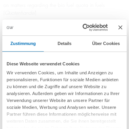
on matters regarding the bio fuel quota in fuels
(
Quotenhandel
)
Tax privileges in excise duty law
Zustimmung
Details
Über Cookies
In addition to extensive tax obligations, excise duty
laws also provide for a number of possibilities of
Diese Webseite verwendet Cookies
exemption, refund and reduction. Privileges become
relevant in particular if goods cannot only be used for
Wir verwenden Cookies, um Inhalte und Anzeigen zu
personalisieren, Funktionen für soziale Medien anbieten
the purpose of being enjoyed or consumed. Our
zu können und die Zugriffe auf unsere Website zu
lawyers provide comprehensive advice on all aspects of
analysieren. Außerdem geben wir Informationen zu Ihrer
excise duties – always with a view to the exemption
Verwendung unserer Website an unsere Partner für
and relief elements in the various regulations.
soziale Medien, Werbung und Analysen weiter. Unsere
Partner führen diese Informationen möglicherweise mit
weiteren Daten zusammen, die Sie ihnen bereitgestellt
haben oder die sie im Rahmen Ihrer Nutzung der Dienste