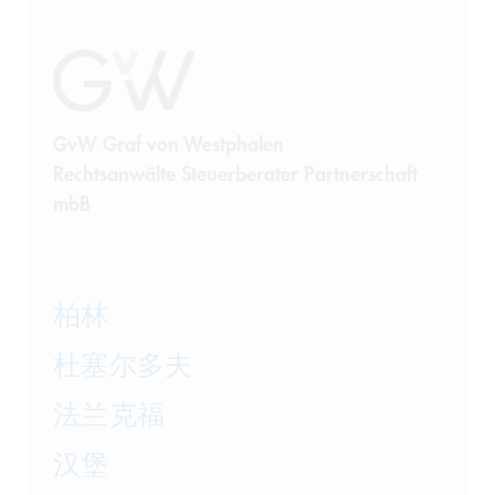
GvW Graf von Westphalen
Rechtsanwälte Steuerberater Partnerschaft
mbB
柏林
杜塞尔多夫
法兰克福
汉堡