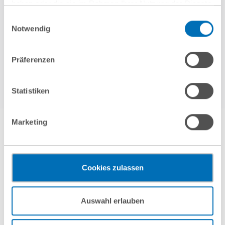
haben oder die sie im Rahmen Ihrer Nutzung der Dienste
gesammelt haben. Sie geben Einwilligung zu unseren
Einwilligungsauswahl
Cookies, wenn Sie unsere Webseite weiterhin nutzen.
Notwendig
Hinweis auf die Verarbeitung Ihrer personenbezogenen
Mehr erfahren
Daten in den USA durch Google:
Indem Sie auf „Cookies
Präferenzen
akzeptieren“ klicken, willigen Sie zugleich gem. Art. 49 Abs. 1
S. 1 lit. a DSGVO darin ein, dass Ihre Daten in den USA
verarbeitet werden. Die USA werden derzeit vom Europäischen
Statistiken
Gerichtshof als ein Land mit einem nach EU-Standards
unzureichendem Datenschutzniveau eingeschätzt. Es besteht
Marketing
das Risiko, dass Ihre Daten durch US-Behörden, zu Kontroll-
Our Services
und zu Überwachungszwecken, gegebenenfalls ohne
Rechtsbehelfsmöglichkeiten, verarbeitet werden können. Wenn
Sie auf „Funktionelle Cookies ablehnen“ klicken, findet die
Cookies zulassen
vorgehend beschriebene Übermittlung nicht statt.
丰伟全球
Mehr Informationen finden Sie in unseren
Auswahl erlauben
Nutzungsbedingungen & Datenschutz
.
法律领域