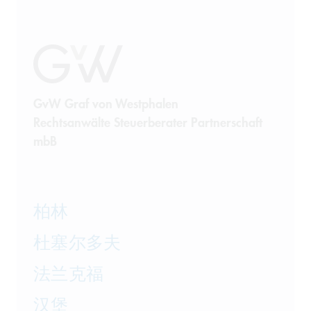
GvW Graf von Westphalen
Rechtsanwälte Steuerberater Partnerschaft
mbB
柏林
杜塞尔多夫
法兰克福
汉堡