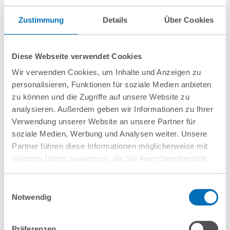
„在欧洲的首次投资-德国GvW丰伟律师
Zustimmung
Details
Über Cookies
事务所协助中国投资者楚天集团收购
Romaco集团的多数股份“
Diese Webseite verwendet Cookies
Wir verwenden Cookies, um Inhalte und Anzeigen zu
personalisieren, Funktionen für soziale Medien anbieten
07 February 2017
zu können und die Zugriffe auf unsere Website zu
德国丰伟律师事务所为中国公司江苏奥
analysieren. Außerdem geben wir Informationen zu Ihrer
Verwendung unserer Website an unsere Partner für
力威传感高科股份有限公司收购
soziale Medien, Werbung und Analysen weiter. Unsere
Schürholz子公司的股权提供咨询
Partner führen diese Informationen möglicherweise mit
weiteren Daten zusammen, die Sie ihnen bereitgestellt
haben oder die sie im Rahmen Ihrer Nutzung der Dienste
gesammelt haben. Sie geben Einwilligung zu unseren
Einwilligungsauswahl
Cookies, wenn Sie unsere Webseite weiterhin nutzen.
Notwendig
了解更多信息
Hinweis auf die Verarbeitung Ihrer personenbezogenen
Daten in den USA durch Google:
Indem Sie auf „Cookies
Präferenzen