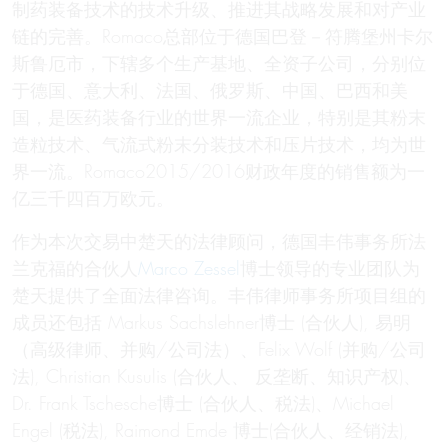
制药装备技术的技术升级、推进其战略发展和对产业
链的完善。Romaco总部位于德国巴登－符腾堡州卡尔
斯鲁厄市，下辖多个生产基地、全资子公司，分别位
于德国、意大利、法国、俄罗斯、中国、巴西和美
国，是医药装备行业的世界一流企业，特别是其粉末
造粒技术、气流式粉末分装技术和压片技术，均为世
界一流。Romaco2015/2016财政年度的销售额为一
亿三千四百万欧元。
作为本次交易中楚天的法律顾问，德国丰伟事务所法
兰克福的合伙人
Marco Zessel
博士领导的专业团队为
楚天提供了全面法律咨询。丰伟律师事务所项目组的
成员还包括 Markus Sachslehner博士 (合伙人), 易明
（高级律师、并购/公司法）、Felix Wolf (并购/公司
法), Christian Kusulis (合伙人、 反垄断、知识产权)、
Dr. Frank Tschesche博士 (合伙人、税法)、Michael
Engel (税法), Raimond Emde 博士(合伙人、经销法),