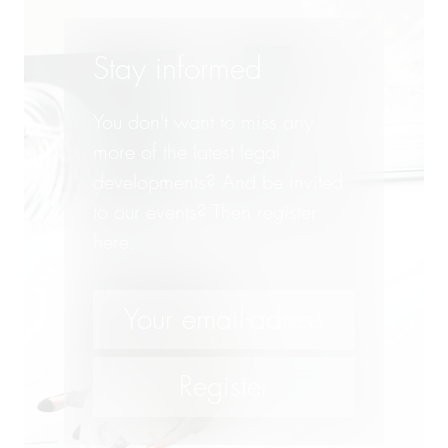
英国业务部
西班牙/南美业务部
Stay informed
You don't want to miss any
more of the latest legal
developments? And be invited
to our events? Then register
here.