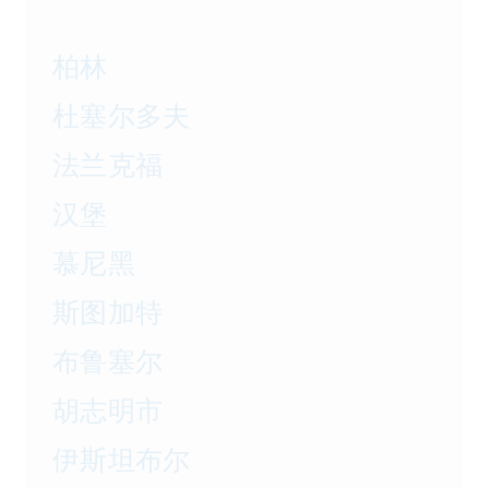
柏林
杜塞尔多夫
法兰克福
汉堡
慕尼黑
斯图加特
布鲁塞尔
胡志明市
伊斯坦布尔