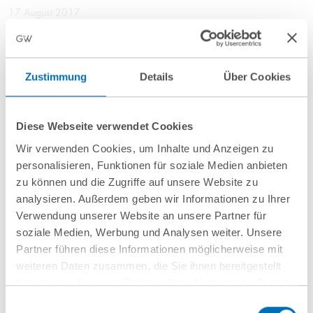
17 August 2017
GvW获JUVE两项“年度律师事务所”提名
Zustimmung
Details
Über Cookies
03 May 2017
„在欧洲的首次投资-德国GvW丰伟律师
Diese Webseite verwendet Cookies
事务所协助中国投资者楚天集团收购
Wir verwenden Cookies, um Inhalte und Anzeigen zu
Romaco集团的多数股份“
personalisieren, Funktionen für soziale Medien anbieten
zu können und die Zugriffe auf unsere Website zu
analysieren. Außerdem geben wir Informationen zu Ihrer
Verwendung unserer Website an unsere Partner für
07 February 2017
soziale Medien, Werbung und Analysen weiter. Unsere
德国丰伟律师事务所为中国公司江苏奥
Partner führen diese Informationen möglicherweise mit
weiteren Daten zusammen, die Sie ihnen bereitgestellt
力威传感高科股份有限公司收购
haben oder die sie im Rahmen Ihrer Nutzung der Dienste
Schürholz子公司的股权提供咨询
gesammelt haben. Sie geben Einwilligung zu unseren
Einwilligungsauswahl