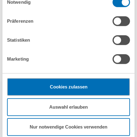
Cookies, wenn Sie unsere Webseite weiterhin nutzen.
Notwendig
Hinweis auf die Verarbeitung Ihrer personenbezogenen
Daten in den USA durch Google:
Indem Sie auf „Cookies
Präferenzen
akzeptieren“ klicken, willigen Sie zugleich gem. Art. 49 Abs. 1
了解更多信息
S. 1 lit. a DSGVO darin ein, dass Ihre Daten in den USA
verarbeitet werden. Die USA werden derzeit vom Europäischen
Statistiken
Gerichtshof als ein Land mit einem nach EU-Standards
unzureichendem Datenschutzniveau eingeschätzt. Es besteht
Marketing
das Risiko, dass Ihre Daten durch US-Behörden, zu Kontroll-
und zu Überwachungszwecken, gegebenenfalls ohne
Rechtsbehelfsmöglichkeiten, verarbeitet werden können. Wenn
Sie auf „Funktionelle Cookies ablehnen“ klicken, findet die
Cookies zulassen
vorgehend beschriebene Übermittlung nicht statt.
Mehr Informationen finden Sie in unseren
Auswahl erlauben
Nutzungsbedingungen & Datenschutz
.
Nur notwendige Cookies verwenden
Mehr erfahren