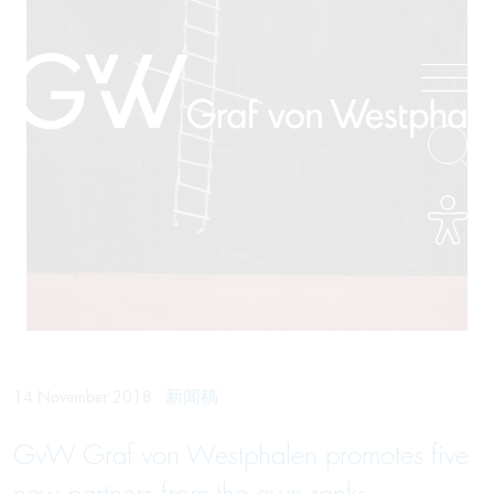
新闻稿
14 November 2018
GvW Graf von Westphalen promotes five