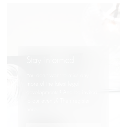
瑞士业务部
美国业务部
英国业务部
西班牙/南美业务部
Stay informed
You don't want to miss any
more of the latest legal
developments? And be invited
to our events? Then register
here.