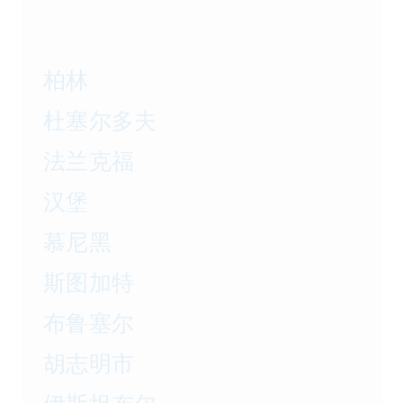
柏林
杜塞尔多夫
法兰克福
汉堡
慕尼黑
斯图加特
布鲁塞尔
胡志明市