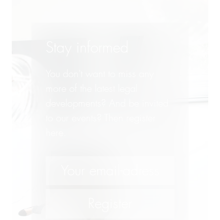
英国业务部
西班牙/南美业务部
Stay informed
You don't want to miss any
more of the latest legal
developments? And be invited
to our events? Then register
here.