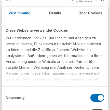
03 May 2017
Zustimmung
Details
Über Cookies
„在欧洲的首次投资-德国GvW丰伟律师
事务所协助中国投资者楚天集团收购
Romaco集团的多数股份“
Diese Webseite verwendet Cookies
Wir verwenden Cookies, um Inhalte und Anzeigen zu
personalisieren, Funktionen für soziale Medien anbieten
07 February 2017
zu können und die Zugriffe auf unsere Website zu
analysieren. Außerdem geben wir Informationen zu Ihrer
德国丰伟律师事务所为中国公司江苏奥
Verwendung unserer Website an unsere Partner für
力威传感高科股份有限公司收购
soziale Medien, Werbung und Analysen weiter. Unsere
Schürholz子公司的股权提供咨询
Partner führen diese Informationen möglicherweise mit
weiteren Daten zusammen, die Sie ihnen bereitgestellt
haben oder die sie im Rahmen Ihrer Nutzung der Dienste
gesammelt haben. Sie geben Einwilligung zu unseren
Einwilligungsauswahl
Cookies, wenn Sie unsere Webseite weiterhin nutzen.
Notwendig
Hinweis auf die Verarbeitung Ihrer personenbezogenen
了解更多信息
Daten in den USA durch Google:
Indem Sie auf „Cookies