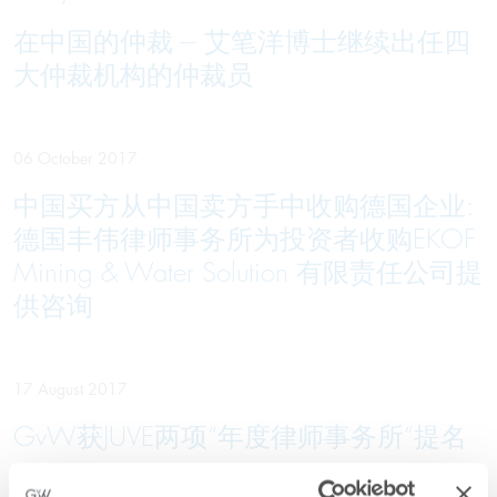
在中国的仲裁 --- 艾笔洋博士继续出任四
大仲裁机构的仲裁员
06 October 2017
中国买方从中国卖方手中收购德国企业:
德国丰伟律师事务所为投资者收购EKOF
Mining & Water Solution 有限责任公司提
供咨询
17 August 2017
GvW获JUVE两项“年度律师事务所”提名