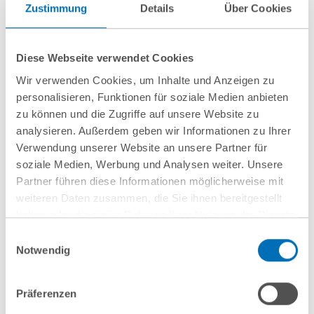
Zustimmung
Details
Über Cookies
Diese Webseite verwendet Cookies
Wir verwenden Cookies, um Inhalte und Anzeigen zu
personalisieren, Funktionen für soziale Medien anbieten
zu können und die Zugriffe auf unsere Website zu
analysieren. Außerdem geben wir Informationen zu Ihrer
Verwendung unserer Website an unsere Partner für
Would you prefer to talk to us in person?
soziale Medien, Werbung und Analysen weiter. Unsere
Partner führen diese Informationen möglicherweise mit
The GvW customer service will be happy to
weiteren Daten zusammen, die Sie ihnen bereitgestellt
answer your telephone enquiries on +49 40
haben oder die sie im Rahmen Ihrer Nutzung der Dienste
3592-0.
gesammelt haben. Sie geben Einwilligung zu unseren
Einwilligungsauswahl
Cookies, wenn Sie unsere Webseite weiterhin nutzen.
(Monday to Friday from 08:00 to 18:00; no
Notwendig
Hinweis auf die Verarbeitung Ihrer personenbezogenen
service on Saturday, Sunday and national
Daten in den USA durch Google:
Indem Sie auf „Cookies
holidays)
Präferenzen
akzeptieren“ klicken, willigen Sie zugleich gem. Art. 49 Abs. 1