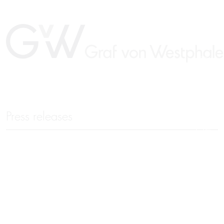
Press releases
DE
24 July 2026
GvW Advises the Shareholder of ABC
Economics on the Sale to Kroll