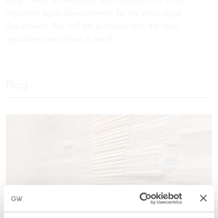
important legal developments for the entire legal
department. You will be provided with the most
important news once a month.
Blog