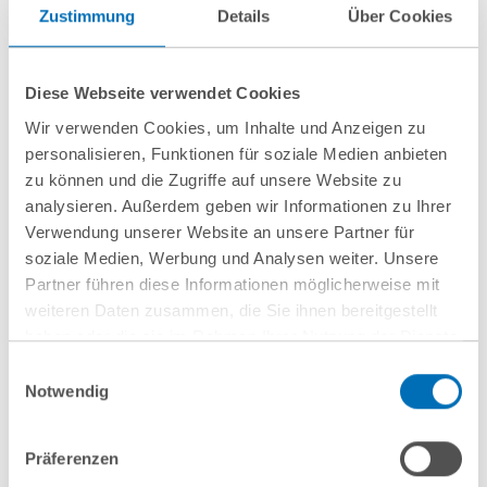
Zustimmung
Details
Über Cookies
August 2026
Diese Webseite verwendet Cookies
Shortly before the PPWR launch date: Key
Wir verwenden Cookies, um Inhalte und Anzeigen zu
updates in the second edition of the FAQs
personalisieren, Funktionen für soziale Medien anbieten
zu können und die Zugriffe auf unsere Website zu
analysieren. Außerdem geben wir Informationen zu Ihrer
Verwendung unserer Website an unsere Partner für
soziale Medien, Werbung und Analysen weiter. Unsere
Partner führen diese Informationen möglicherweise mit
weiteren Daten zusammen, die Sie ihnen bereitgestellt
haben oder die sie im Rahmen Ihrer Nutzung der Dienste
gesammelt haben. Sie geben Einwilligung zu unseren
Einwilligungsauswahl
Cookies, wenn Sie unsere Webseite weiterhin nutzen.
Notwendig
Hinweis auf die Verarbeitung Ihrer personenbezogenen
Daten in den USA durch Google:
Indem Sie auf „Cookies
Präferenzen
akzeptieren“ klicken, willigen Sie zugleich gem. Art. 49 Abs. 1