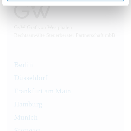
GvW Graf von Westphalen
Rechtsanwälte Steuerberater Partnerschaft mbB
Berlin
Düsseldorf
Frankfurt am Main
Hamburg
Munich
Stuttgart