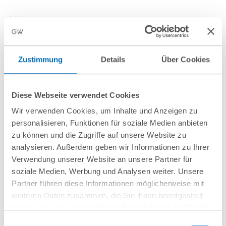
Office
Hamburg
Zustimmung
Details
Über Cookies
GvW Graf von Westphalen
Poststrasse 9 – Alte Post
20354 Hamburg
Diese Webseite verwendet Cookies
Focus Areas
Wir verwenden Cookies, um Inhalte und Anzeigen zu
personalisieren, Funktionen für soziale Medien anbieten
zu können und die Zugriffe auf unsere Website zu
Constitutional Law
analysieren. Außerdem geben wir Informationen zu Ihrer
Public Commercial Law
Verwendung unserer Website an unsere Partner für
Infrastructure and Public Sector
soziale Medien, Werbung und Analysen weiter. Unsere
Partner führen diese Informationen möglicherweise mit
Experience
weiteren Daten zusammen, die Sie ihnen bereitgestellt
haben oder die sie im Rahmen Ihrer Nutzung der Dienste
Research assistant at the University of Greifswald at the
gesammelt haben. Sie geben Einwilligung zu unseren
Einwilligungsauswahl