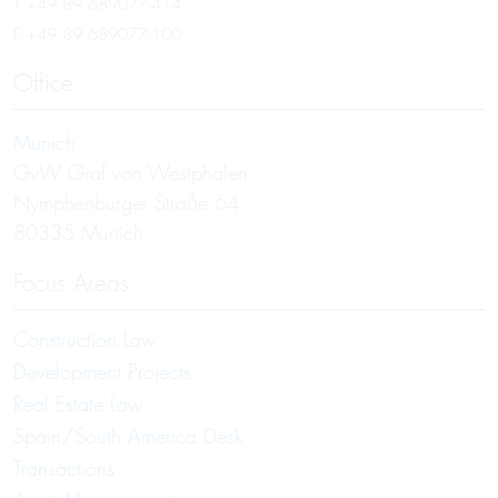
T
+49 89 689077-414
F +49 89 689077-100
Office
Munich
GvW Graf von Westphalen
Nymphenburger Straße 64
80335 Munich
Focus Areas
Construction Law
Development Projects
Real Estate Law
Spain/South America Desk
Transactions