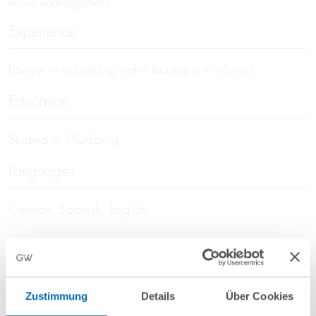
Asset Management
Experience
Lawyer in a building rights boutique in Munich
Education
Studied in Würzburg
Languages
German, Spanish, English
News
Zustimmung
Details
Über Cookies