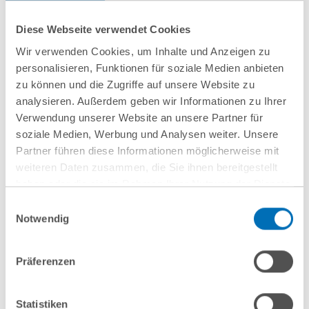
29 June 2020
Diese Webseite verwendet Cookies
Wir verwenden Cookies, um Inhalte und Anzeigen zu
GvW Graf von Westphalen receives 91
personalisieren, Funktionen für soziale Medien anbieten
awards from Handelsblatt/Best Lawyers
zu können und die Zugriffe auf unsere Website zu
analysieren. Außerdem geben wir Informationen zu Ihrer
Verwendung unserer Website an unsere Partner für
21 April 2020
soziale Medien, Werbung und Analysen weiter. Unsere
Partner führen diese Informationen möglicherweise mit
GvW Graf von Westphalen has advised
weiteren Daten zusammen, die Sie ihnen bereitgestellt
Mirion Technologies on the acquisition of
haben oder die sie im Rahmen Ihrer Nutzung der Dienste
the personal dosimetry service facility
gesammelt haben. Sie geben Einwilligung zu unseren
Einwilligungsauswahl
Cookies, wenn Sie unsere Webseite weiterhin nutzen.
(AWST) from Helmholtz Zentrum München
Notwendig
Hinweis auf die Verarbeitung Ihrer personenbezogenen
Daten in den USA durch Google:
Indem Sie auf „Cookies
Präferenzen
akzeptieren“ klicken, willigen Sie zugleich gem. Art. 49 Abs. 1
22 May 2018
S. 1 lit. a DSGVO darin ein, dass Ihre Daten in den USA
Wyndham sells European vacation rental
verarbeitet werden. Die USA werden derzeit vom Europäischen
Statistiken