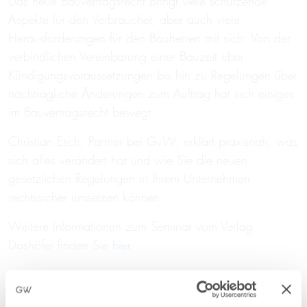
Das neue Bauvertragsrecht bringt viele schützende
Aspekte für den Verbraucher, aber auch viele
Herausforderungen für den Bauherren mit sich: Von der
verbindlichen Vereinbarung einer Bauzeit über
Kündigungsvoraussetzungen bis hin zu Regelungen über
nachträgliche Änderungen zum Auftrag hat sich einiges
im Bauvertragsrecht bewegt.
Christian Esch
, Partner bei GvW, erklärt praxisnah, was
sich alles verändert hat und wie Sie die neuen
gesetzlichen Regelungen in Ihrem Unternehmen
rechtssicher umsetzen können.
Weitere Informationen zum Seminar vom Verlag
Dashöfer finden Sie
hier
.
Registration