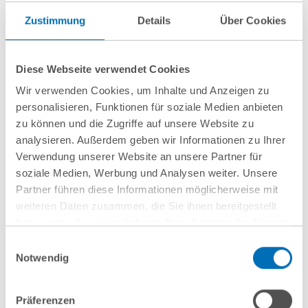
Share
Zustimmung
Details
Über Cookies
Diese Webseite verwendet Cookies
Wir verwenden Cookies, um Inhalte und Anzeigen zu
personalisieren, Funktionen für soziale Medien anbieten
Speaker/Host
zu können und die Zugriffe auf unsere Website zu
analysieren. Außerdem geben wir Informationen zu Ihrer
Verwendung unserer Website an unsere Partner für
soziale Medien, Werbung und Analysen weiter. Unsere
Christian D. Esch, LL.M.
Partner führen diese Informationen möglicherweise mit
Partner
weiteren Daten zusammen, die Sie ihnen bereitgestellt
haben oder die sie im Rahmen Ihrer Nutzung der Dienste
T
+49 40 35922-116
gesammelt haben. Sie geben Einwilligung zu unseren
c.esch@gvw.com
Einwilligungsauswahl
Cookies, wenn Sie unsere Webseite weiterhin nutzen.
Notwendig
Hinweis auf die Verarbeitung Ihrer personenbezogenen
Daten in den USA durch Google:
Indem Sie auf „Cookies
Präferenzen
akzeptieren“ klicken, willigen Sie zugleich gem. Art. 49 Abs. 1