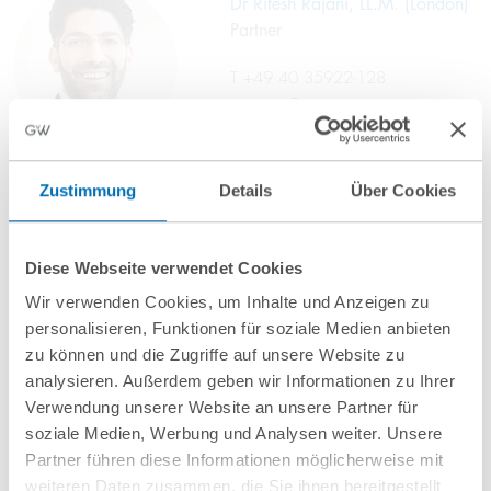
Dr Ritesh Rajani, LL.M. (London)
Partner
T
+49 40 35922-128
r.rajani@gvw.com
Zustimmung
Details
Über Cookies
Dr Markus Sachslehner
Partner
Diese Webseite verwendet Cookies
T
+49 69 707970-130
Wir verwenden Cookies, um Inhalte und Anzeigen zu
m.sachslehner@gvw.com
personalisieren, Funktionen für soziale Medien anbieten
zu können und die Zugriffe auf unsere Website zu
analysieren. Außerdem geben wir Informationen zu Ihrer
Verwendung unserer Website an unsere Partner für
soziale Medien, Werbung und Analysen weiter. Unsere
Partner führen diese Informationen möglicherweise mit
weiteren Daten zusammen, die Sie ihnen bereitgestellt