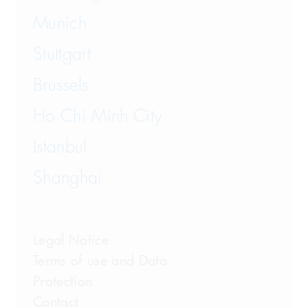
Feed
Munich
Litigation
Stuttgart
Mergers & Acquisitions
Brussels
Patents and Know-how
Ho Chi Minh City
Product Liability
Istanbul
Public Commercial Law
Shanghai
Public Procurement
Legal Notice
Real Estate Law
Terms of use and Data
Restructuring
Protection
Contact