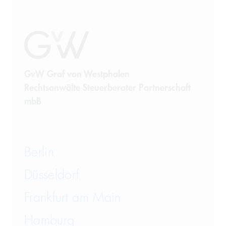
Employment and Labor Law
Energy Law
Finance
GvW Graf von Westphalen
Insolvency Law
Rechtsanwälte Steuerberater Partnerschaft
mbB
Insurance Law
International Trade
Berlin
IP, Media and Competition
Düsseldorf
IT and Data Protection
Frankfurt am Main
Law on Food and Animal
Hamburg