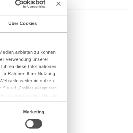
Über Cookies
 Medien anbieten zu können
hrer Verwendung unserer
 führen diese Informationen
ie im Rahmen Ihrer Nutzung
Webseite weiterhin nutzen.
 Sie auf „Cookies akzeptieren“
USA verarbeitet werden. Die USA
dem Datenschutzniveau
chungszwecken, gegebenenfalls
Marketing
en“ klicken, findet die