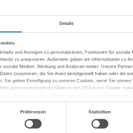
Details
Cookies
nhalte und Anzeigen zu personalisieren, Funktionen für soziale
Website zu analysieren. Außerdem geben wir Informationen zu I
r soziale Medien, Werbung und Analysen weiter. Unsere Partner
 Daten zusammen, die Sie ihnen bereitgestellt haben oder die s
. Sie geben Einwilligung zu unseren Cookies, wenn Sie unsere 
g Ihrer personenbezogenen Daten in den USA durch Google:
Indem
em. Art. 49 Abs. 1 S. 1 lit. a DSGVO darin ein, dass Ihre Daten in den 
n Gerichtshof als ein Land mit einem nach EU-Standards unzureichen
isiko, dass Ihre Daten durch US-Behörden, zu Kontroll- und zu Überwa
Präferenzen
Statistiken
, verarbeitet werden können. Wenn Sie auf „Funktionelle Cookies ablehn
lung nicht statt.
ie in unseren
Nutzungsbedingungen & Datenschutz
.