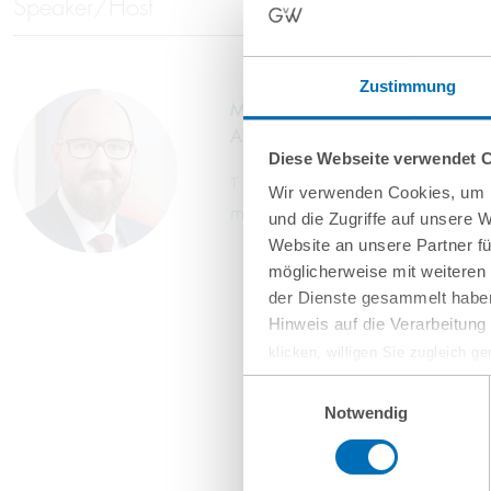
Speaker/Host
Zustimmung
Martin Knoll
Associated Partner
Diese Webseite verwendet 
T
+49 89 689077-415
Wir verwenden Cookies, um I
m.knoll@gvw.com
und die Zugriffe auf unsere 
Website an unsere Partner fü
möglicherweise mit weiteren
der Dienste gesammelt haben
Hinweis auf die Verarbeitun
klicken, willigen Sie zugleich g
werden derzeit vom Europäische
Einwilligungsauswahl
eingeschätzt. Es besteht das R
Notwendig
ohne Rechtsbehelfsmöglichkeiten
vorgehend beschriebene Übermitt
Mehr Informationen finden S