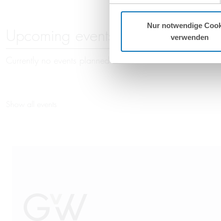
Nur notwendige Cook
Upcoming events
verwenden
Currently no events planned
Show all events