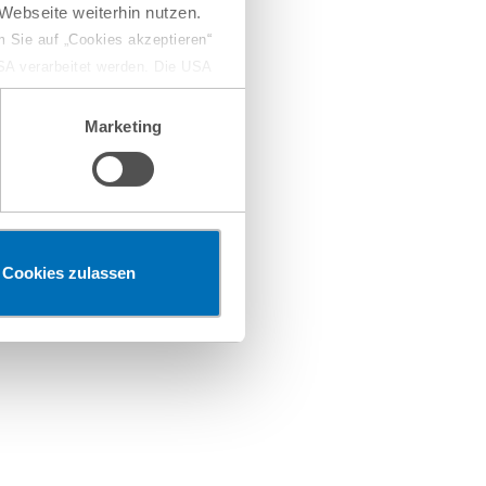
Webseite weiterhin nutzen.
 Sie auf „Cookies akzeptieren“
USA verarbeitet werden. Die USA
dem Datenschutzniveau
chungszwecken, gegebenenfalls
Marketing
en“ klicken, findet die
Cookies zulassen