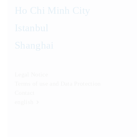
Public Commercial Law
Ho Chi Minh City
Public Procurement
Istanbul
Real Estate Law
Shanghai
Restructuring
Sanctions Law
Legal Notice
State Aid and Subsidies
Terms of use and Data Protection
Tax Law
Contact
english
Telecommunications
Transport and Logistics Law