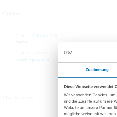
Contact
Christian D. Esch, LL.M.
Partner
T
+49 40 35922-116
c.esch@gvw.com
Zustimmung
Diese Webseite verwendet 
Wir verwenden Cookies, um I
Our Services
und die Zugriffe auf unsere 
Website an unsere Partner fü
möglicherweise mit weiteren