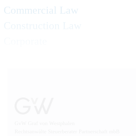
Commercial Law
Construction Law
Corporate
Distribution Systems Law
Employment and Labor Law
Energy Law
Finance
Insolvency Law
GvW Graf von Westphalen
Insurance Law
Rechtsanwälte Steuerberater Partnerschaft mbB