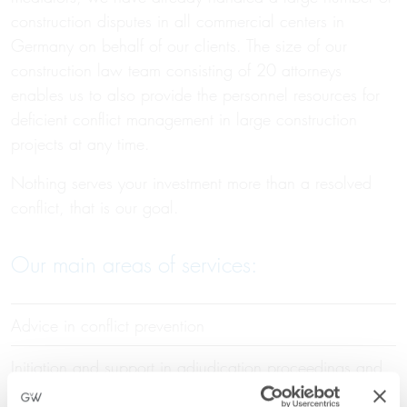
construction disputes in all commercial centers in
Germany on behalf of our clients. The size of our
construction law team consisting of 20 attorneys
enables us to also provide the personnel resources for
deficient conflict management in large construction
projects at any time.
Nothing serves your investment more than a resolved
conflict, that is our goal.
Our main areas of services:
Advice in conflict prevention
Initiation and support in adjudication proceedings and
deciding disputes as adjudicators