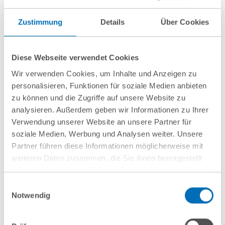
Conducting mediation proceedings and preparing
Zustimmung
Details
Über Cookies
mediation reports
Obtaining expert reports
Diese Webseite verwendet Cookies
Mediation of construction conflicts
Wir verwenden Cookies, um Inhalte und Anzeigen zu
personalisieren, Funktionen für soziale Medien anbieten
zu können und die Zugriffe auf unsere Website zu
show more
analysieren. Außerdem geben wir Informationen zu Ihrer
Verwendung unserer Website an unsere Partner für
soziale Medien, Werbung und Analysen weiter. Unsere
Partner führen diese Informationen möglicherweise mit
Request
weiteren Daten zusammen, die Sie ihnen bereitgestellt
haben oder die sie im Rahmen Ihrer Nutzung der Dienste
gesammelt haben. Sie geben Einwilligung zu unseren
Einwilligungsauswahl
Cookies, wenn Sie unsere Webseite weiterhin nutzen.
Notwendig
Contact
Hinweis auf die Verarbeitung Ihrer personenbezogenen
Daten in den USA durch Google:
Indem Sie auf „Cookies