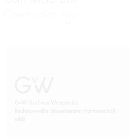
Construction Law
Corporate
Distribution Systems Law
Employment and Labor Law
Energy Law
Finance
GvW Graf von Westphalen
Insolvency Law
Rechtsanwälte Steuerberater Partnerschaft
mbB
Insurance Law