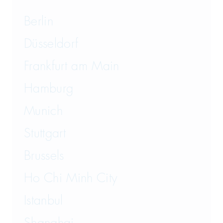
International Trade
Berlin
IP, Media and Competition
Düsseldorf
IT and Data Protection
Frankfurt am Main
Law on Food and Animal
Hamburg
Feed
Munich
Litigation
Stuttgart
Mergers & Acquisitions
Brussels
Patents and Know-how
Ho Chi Minh City
Product Liability
Istanbul