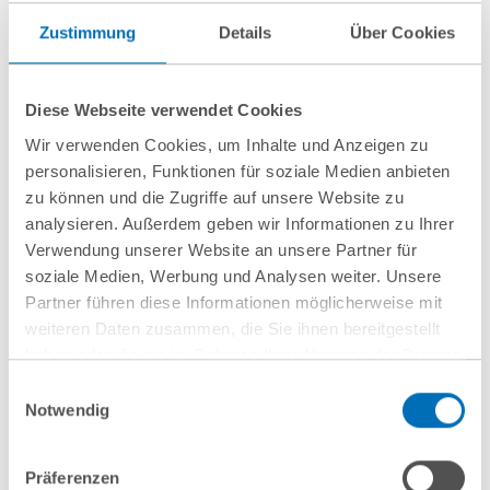
Transactions
Zustimmung
Details
Über Cookies
Asset Management
Environmental Law and Planning Law
Public Construction Law
Diese Webseite verwendet Cookies
Public Commercial Law
Wir verwenden Cookies, um Inhalte und Anzeigen zu
personalisieren, Funktionen für soziale Medien anbieten
Experience
zu können und die Zugriffe auf unsere Website zu
analysieren. Außerdem geben wir Informationen zu Ihrer
Lawyer and partner at international law firms
Verwendung unserer Website an unsere Partner für
soziale Medien, Werbung und Analysen weiter. Unsere
Education
Partner führen diese Informationen möglicherweise mit
weiteren Daten zusammen, die Sie ihnen bereitgestellt
Studied in Frankfurt am Main and Berkeley, Boston and
haben oder die sie im Rahmen Ihrer Nutzung der Dienste
New York
gesammelt haben. Sie geben Einwilligung zu unseren
Einwilligungsauswahl
Cookies, wenn Sie unsere Webseite weiterhin nutzen.
Notwendig
Teaching
Hinweis auf die Verarbeitung Ihrer personenbezogenen
Daten in den USA durch Google:
Indem Sie auf „Cookies
Präferenzen
Lecturer at seminars of IIR Deutschland GmbH,
akzeptieren“ klicken, willigen Sie zugleich gem. Art. 49 Abs. 1