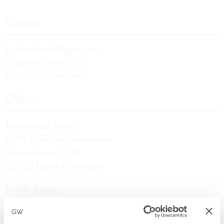
Contact
b.schmitt-rady@gvw.com
T
+49 69 707970-116
F +49 69 707970-199
Office
Frankfurt am Main
GvW Graf von Westphalen
Ulmenstrasse 23-25
60325 Frankfurt am Main
Focus Areas
Real Estate Law