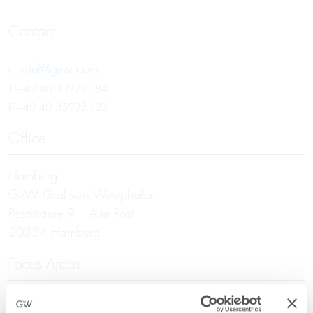
Contact
c.ertel@gvw.com
T
+49 40 35922-184
F +49 40 35922-123
Office
Hamburg
GvW Graf von Westphalen
Poststrasse 9 – Alte Post
20354 Hamburg
Focus Areas
Real Estate Law