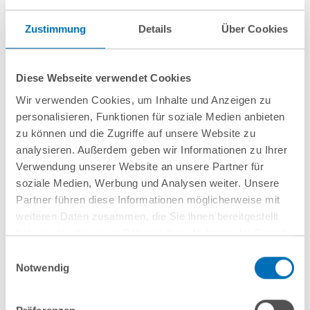
Mergers & Acquisitions
Corporate
Zustimmung
Details
Über Cookies
Litigation
Asset & Property Management
Diese Webseite verwendet Cookies
Experience
Wir verwenden Cookies, um Inhalte und Anzeigen zu
personalisieren, Funktionen für soziale Medien anbieten
Lawyer in a real estate boutique and a medium-sized
zu können und die Zugriffe auf unsere Website zu
law firm in Corporate/M&A
analysieren. Außerdem geben wir Informationen zu Ihrer
Verwendung unserer Website an unsere Partner für
Education
soziale Medien, Werbung und Analysen weiter. Unsere
Partner führen diese Informationen möglicherweise mit
weiteren Daten zusammen, die Sie ihnen bereitgestellt
Law School and legal traineeship in Kiel; research
haben oder die sie im Rahmen Ihrer Nutzung der Dienste
assistant in two major international law firms in
gesammelt haben. Sie geben Einwilligung zu unseren
Einwilligungsauswahl
Corporate/M&A and Commercial/Competition
Cookies, wenn Sie unsere Webseite weiterhin nutzen.
Notwendig
Hinweis auf die Verarbeitung Ihrer personenbezogenen
Teaching
Daten in den USA durch Google:
Indem Sie auf „Cookies