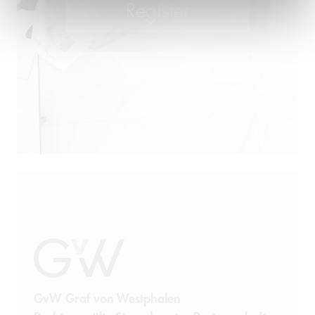
GvW Graf von Westphalen