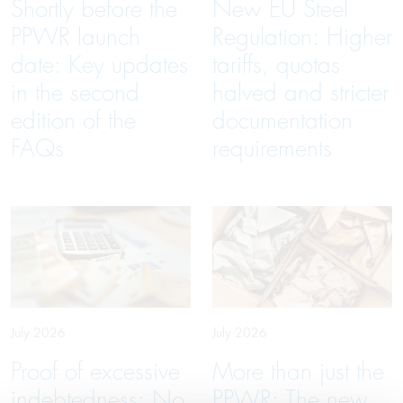
Shortly before the
New EU Steel
PPWR launch
Regulation: Higher
date: Key updates
tariffs, quotas
in the second
halved and stricter
edition of the
documentation
FAQs
requirements
July 2026
July 2026
Proof of excessive
More than just the
indebtedness: No
PPWR: The new