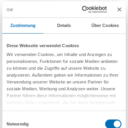
blanket
Packaging Act
assumption of
and its
proceeds realised
implications for
Zustimmung
Details
Über Cookies
in insolvency
businesses
proceedings
Diese Webseite verwendet Cookies
Wir verwenden Cookies, um Inhalte und Anzeigen zu
personalisieren, Funktionen für soziale Medien anbieten
zu können und die Zugriffe auf unsere Website zu
analysieren. Außerdem geben wir Informationen zu Ihrer
show all blog posts
Verwendung unserer Website an unsere Partner für
soziale Medien, Werbung und Analysen weiter. Unsere
Partner führen diese Informationen möglicherweise mit
weiteren Daten zusammen, die Sie ihnen bereitgestellt
haben oder die sie im Rahmen Ihrer Nutzung der Dienste
gesammelt haben. Sie geben Einwilligung zu unseren
Einwilligungsauswahl
Cookies, wenn Sie unsere Webseite weiterhin nutzen.
Notwendig