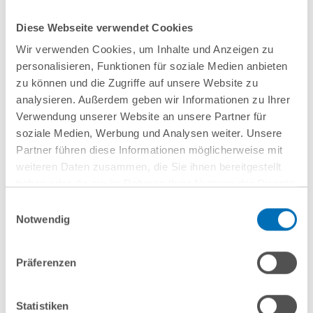
Diese Webseite verwendet Cookies
Wir verwenden Cookies, um Inhalte und Anzeigen zu
show all blog posts
personalisieren, Funktionen für soziale Medien anbieten
zu können und die Zugriffe auf unsere Website zu
analysieren. Außerdem geben wir Informationen zu Ihrer
Verwendung unserer Website an unsere Partner für
soziale Medien, Werbung und Analysen weiter. Unsere
Partner führen diese Informationen möglicherweise mit
weiteren Daten zusammen, die Sie ihnen bereitgestellt
haben oder die sie im Rahmen Ihrer Nutzung der Dienste
gesammelt haben. Sie geben Einwilligung zu unseren
Einwilligungsauswahl
Cookies, wenn Sie unsere Webseite weiterhin nutzen.
Notwendig
Hinweis auf die Verarbeitung Ihrer personenbezogenen
Daten in den USA durch Google:
Indem Sie auf „Cookies
Präferenzen
akzeptieren“ klicken, willigen Sie zugleich gem. Art. 49 Abs. 1
Subscribe to GvW
S. 1 lit. a DSGVO darin ein, dass Ihre Daten in den USA
verarbeitet werden. Die USA werden derzeit vom Europäischen
Newsletter
Statistiken