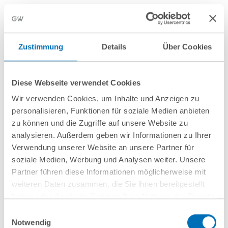
finden Sie
hier
.
Share
Zustimmung
Details
Über Cookies
Diese Webseite verwendet Cookies
Wir verwenden Cookies, um Inhalte und Anzeigen zu
personalisieren, Funktionen für soziale Medien anbieten
Speaker/Host
zu können und die Zugriffe auf unsere Website zu
analysieren. Außerdem geben wir Informationen zu Ihrer
Verwendung unserer Website an unsere Partner für
soziale Medien, Werbung und Analysen weiter. Unsere
Dr Gerd Schwendinger, LL.M.
Partner führen diese Informationen möglicherweise mit
Partner
weiteren Daten zusammen, die Sie ihnen bereitgestellt
haben oder die sie im Rahmen Ihrer Nutzung der Dienste
T
+49 40 35922-256
gesammelt haben. Sie geben Einwilligung zu unseren
g.schwendinger@gvw.com
Einwilligungsauswahl
Cookies, wenn Sie unsere Webseite weiterhin nutzen.
Notwendig