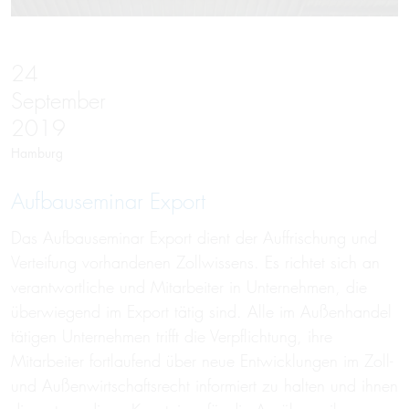
24
September
2019
Hamburg
Aufbau­seminar Ex­port
Das Aufbauseminar Export dient der Auffrischung und
Verteifung vorhandenen Zollwissens. Es richtet sich an
verantwortliche und Mitarbeiter in Unternehmen, die
überwiegend im Export tätig sind. Alle im Außenhandel
tätigen Unternehmen trifft die Verpflichtung, ihre
Mitarbeiter fortlaufend über neue Entwicklungen im Zoll-
und Außenwirtschaftsrecht informiert zu halten und ihnen