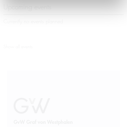
Upcoming events
Currently no events planned
Show all events
GvW Graf von Westphalen