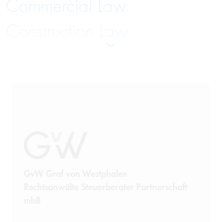
Commercial Law
Construction Law
Corporate
Distribution Systems Law
Employment and Labor Law
Energy Law
Finance
GvW Graf von Westphalen
Insolvency Law
Rechtsanwälte Steuerberater Partnerschaft
mbB
Insurance Law