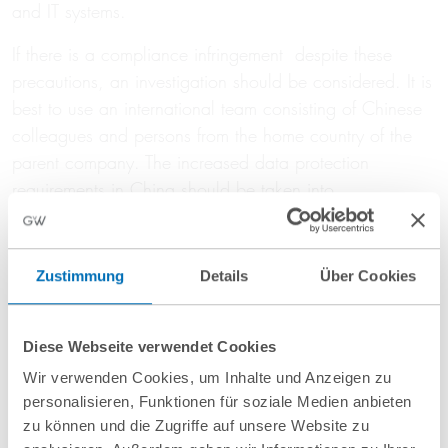
and IT systems.
If there is a compliance infringement despite these
precautions, an investigation should be considered. It is
best to use an international team consisting of Chinese
colleagues and persons from the home country of the
parent company. The increased data protection
requirements in China should be taken into
consideration during such an investigation.
Zustimmung
Details
Über Cookies
Request
Diese Webseite verwendet Cookies
Wir verwenden Cookies, um Inhalte und Anzeigen zu
personalisieren, Funktionen für soziale Medien anbieten
Contact
zu können und die Zugriffe auf unsere Website zu