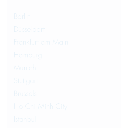
International Trade
Berlin
IP, Media and Competition
Düsseldorf
IT and Data Protection
Frankfurt am Main
Law on Food and Animal
Hamburg
Feed
Munich
Litigation
Stuttgart
Mergers & Acquisitions
Brussels
Patents and Know-how
Ho Chi Minh City
Product Liability
Istanbul