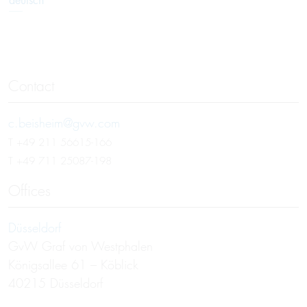
deutsch
Contact
c.beisheim@gvw.com
T
+49 211 56615-166
T
+49 711 25087-198
Offices
Düsseldorf
GvW Graf von Westphalen
Königsallee 61 – Köblick
40215 Düsseldorf