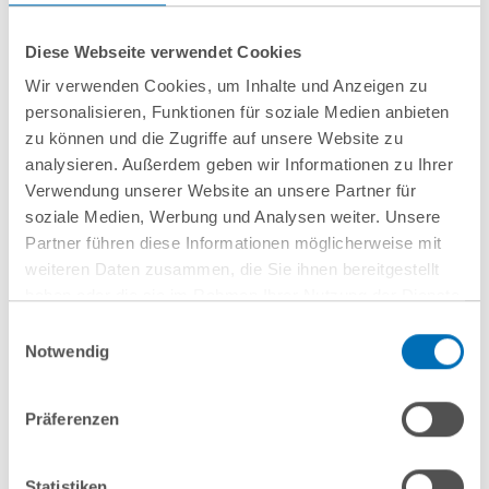
Partner and lawyer in an international commercial law
firm;
Diese Webseite verwendet Cookies
Head of Corporate Legal and Compliance at a listed
financial conglomerate;
Wir verwenden Cookies, um Inhalte und Anzeigen zu
personalisieren, Funktionen für soziale Medien anbieten
Expert Committee ESG - Reporting, DRSC / German
zu können und die Zugriffe auf unsere Website zu
Accounting Standards Committee
analysieren. Außerdem geben wir Informationen zu Ihrer
Verwendung unserer Website an unsere Partner für
Education
soziale Medien, Werbung und Analysen weiter. Unsere
Partner führen diese Informationen möglicherweise mit
Studied in Bielefeld and Bonn
weiteren Daten zusammen, die Sie ihnen bereitgestellt
haben oder die sie im Rahmen Ihrer Nutzung der Dienste
Languages
gesammelt haben. Sie geben Einwilligung zu unseren
Einwilligungsauswahl
Cookies, wenn Sie unsere Webseite weiterhin nutzen.
Notwendig
German, English
Hinweis auf die Verarbeitung Ihrer personenbezogenen
Daten in den USA durch Google:
Indem Sie auf „Cookies
Präferenzen
akzeptieren“ klicken, willigen Sie zugleich gem. Art. 49 Abs. 1
S. 1 lit. a DSGVO darin ein, dass Ihre Daten in den USA
verarbeitet werden. Die USA werden derzeit vom Europäischen
Statistiken