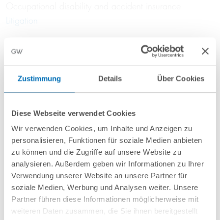
Occupational disability and accident insurance
Litigation
Experience
Lawyer in major international law firm, partner in major
Zustimmung
Details
Über Cookies
national law firm in Munich
Education
Diese Webseite verwendet Cookies
Studied in Regensburg, Madrid and Mexiko; doctorate
Wir verwenden Cookies, um Inhalte und Anzeigen zu
personalisieren, Funktionen für soziale Medien anbieten
at the Ludwig-Maximilians-University, Munich; legal
zu können und die Zugriffe auf unsere Website zu
clerkship in Munich and Brussels
analysieren. Außerdem geben wir Informationen zu Ihrer
Teaching
Verwendung unserer Website an unsere Partner für
soziale Medien, Werbung und Analysen weiter. Unsere
Partner führen diese Informationen möglicherweise mit
Lecturer in insurance law at the Biberach University of
weiteren Daten zusammen, die Sie ihnen bereitgestellt
Applied Sciences