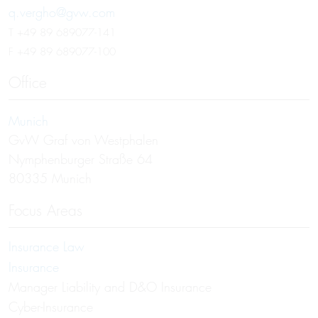
q.vergho@gvw.com
T
+49 89 689077-141
F +49 89 689077-100
Office
Munich
GvW Graf von Westphalen
Nymphenburger Straße 64
80335 Munich
Focus Areas
Insurance Law
Insurance
Manager Liability and D&O Insurance
Cyber-Insurance