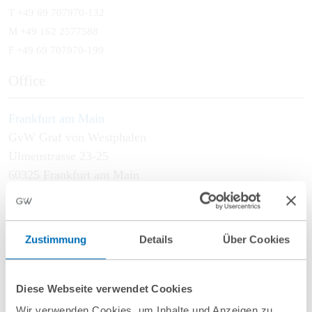
T
+49 69 707970-132
M
+49 162 2577588
F +49 69 707970-199
Office
Frankfurt am Main
GvW Graf von Westphalen
Ulmenstrasse 23-25
60325 Frankfurt am Main
Focus Areas
Zustimmung
Details
Über Cookies
Litigation
Arbitration
Commercial
Diese Webseite verwendet Cookies
International Contracts
Wir verwenden Cookies, um Inhalte und Anzeigen zu