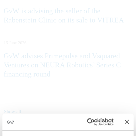
GvW is advising the seller of the
Rabenstein Clinic on its sale to VITREA
16 June 2026
GvW advises Primepulse and Vsquared
Ventures on NEURA Robotics’ Series C
financing round
Show all