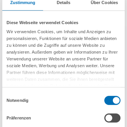
Zustimmung
Details
Über Cookies
Diese Webseite verwendet Cookies
Wir verwenden Cookies, um Inhalte und Anzeigen zu
personalisieren, Funktionen für soziale Medien anbieten
zu können und die Zugriffe auf unsere Website zu
analysieren. Außerdem geben wir Informationen zu Ihrer
Verwendung unserer Website an unsere Partner für
soziale Medien, Werbung und Analysen weiter. Unsere
Partner führen diese Informationen möglicherweise mit
Mehr erfahren
weiteren Daten zusammen, die Sie ihnen bereitgestellt
haben oder die sie im Rahmen Ihrer Nutzung der Dienste
gesammelt haben. Sie geben Einwilligung zu unseren
Einwilligungsauswahl
Cookies, wenn Sie unsere Webseite weiterhin nutzen.
Notwendig
Hinweis auf die Verarbeitung Ihrer personenbezogenen
Daten in den USA durch Google:
Indem Sie auf „Cookies
Präferenzen
akzeptieren“ klicken, willigen Sie zugleich gem. Art. 49 Abs. 1