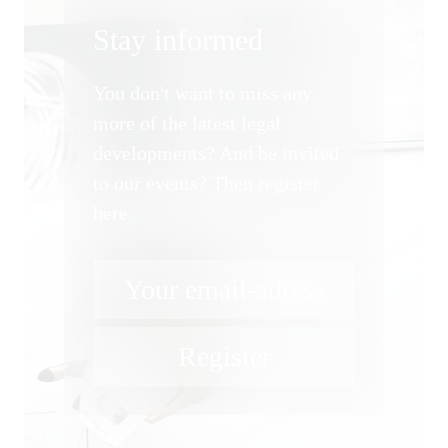
Finance
Stay informed
Insolvency Law
You don't want to miss any
Insurance Law
more of the latest legal
developments? And be invited
International Trade
to our events? Then register
IP, Media and Competition
here.
IT and Data Protection
Law on Food and Animal
Feed
Litigation