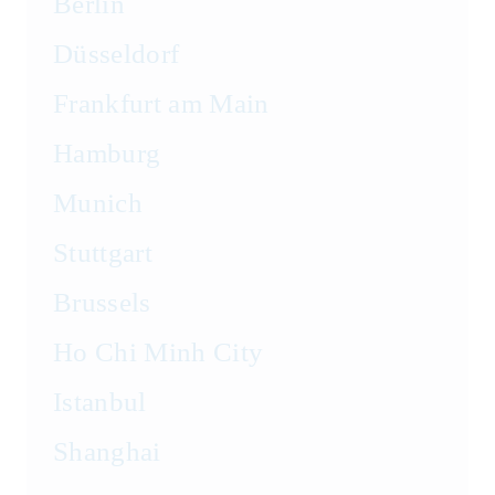
Berlin
Tax Law
Düsseldorf
Telecommunications
Frankfurt am Main
Transport and Logistics Law
Hamburg
Munich
Stuttgart
Brussels
Ho Chi Minh City
Istanbul
Shanghai