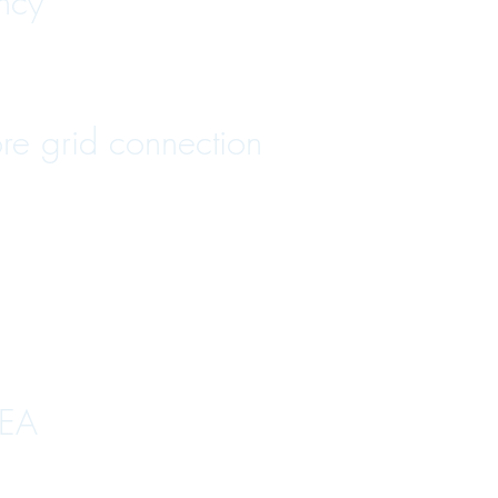
ncy
re grid connection
REA