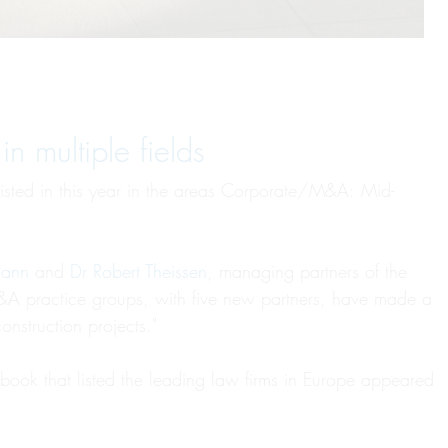
multiple fields
sted in this year in the areas Corporate/M&A: Mid-
mann
and
Dr Robert Theissen
, managing partners of the
 M&A practice groups, with five new partners, have made a
nstruction projects."
ook that listed the leading law firms in Europe appeared