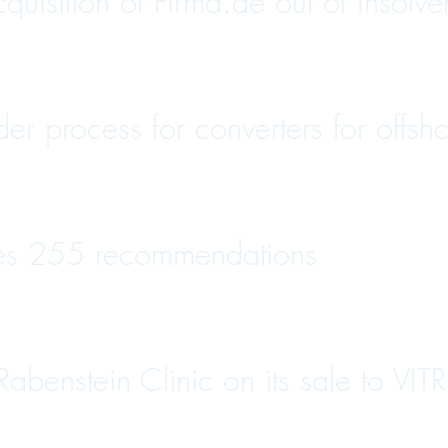
sition of Firma.de out of Insolve
 process for converters for offsho
es 255 recommendations
Rabenstein Clinic on its sale to VIT