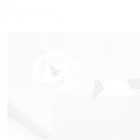
Corporate
Distribution Systems Law
Employment and Labor Law
Energy Law
Finance
Insolvency Law
Insurance Law
Stay informed
International Trade
You don't want to miss any mo
IP, Media and Competition