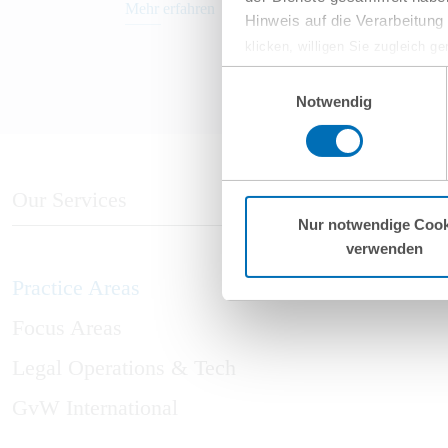
Mehr erfahren
Hinweis auf die Verarbeitun
klicken, willigen Sie zugleich g
werden derzeit vom Europäische
Einwilligungsauswahl
eingeschätzt. Es besteht das R
Notwendig
ohne Rechtsbehelfsmöglichkeiten
vorgehend beschriebene Übermitt
Mehr Informationen finden S
Our Services
Nur notwendige Cook
verwenden
Practice Areas
Focus Areas
Legal Operations & Tech
GvW International