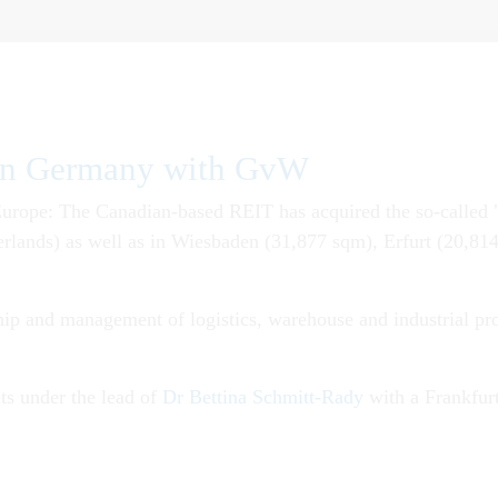
rs in Germany with GvW
 in Europe: The Canadian-based REIT has acquired the so-calle
etherlands) as well as in Wiesbaden (31,877 sqm), Erfurt (20,
ip and management of logistics, warehouse and industrial pro
ts under the lead of
Dr Bettina Schmitt-Rady
with a Frankfur