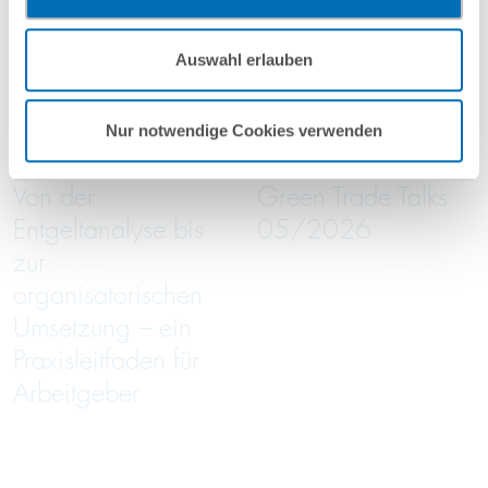
vorgehend beschriebene Übermittlung nicht statt.
Mehr Informationen finden Sie in unseren
Auswahl erlauben
Nutzungsbedingungen & Datenschutz
.
16
September
16
September
2026
2026
Nur notwendige Cookies verwenden
online
online
Von der
Green Trade Talks
Entgeltanalyse bis
05/2026
zur
organisatorischen
Umsetzung – ein
Praxisleitfaden für
Arbeitgeber