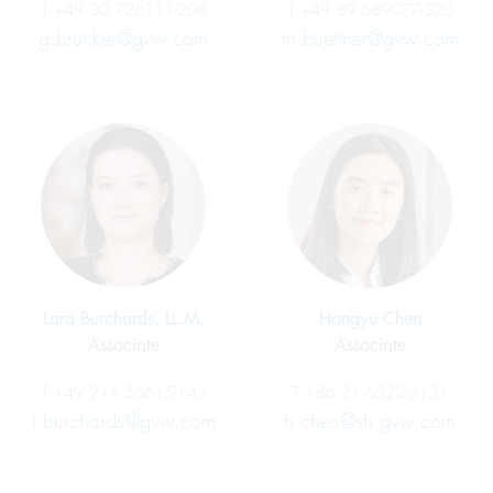
T
+49 30 726111-208
T
+49 89 689077-320
g.brucker@gvw.com
m.buettner@gvw.com
Lara Burchards, LL.M.
Hongyu Chen
Associate
Associate
T
+49 211 56615-143
T
+86 21 6322-3131
l.burchards@gvw.com
h.chen@sh.gvw.com