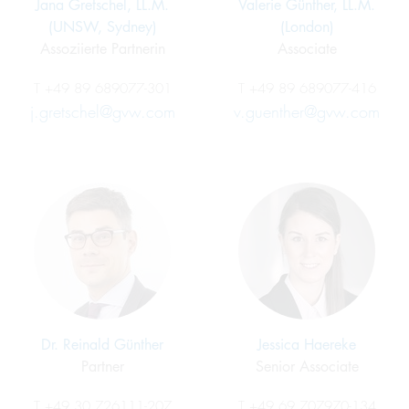
Jana Gretschel, LL.M.
Valerie Günther, LL.M.
(UNSW, Sydney)
(London)
Assoziierte Partnerin
Associate
T
+49 89 689077-301
T
+49 89 689077-416
j.gretschel@gvw.com
v.guenther@gvw.com
Dr. Reinald Günther
Jessica Haereke
Partner
Senior Associate
T
+49 30 726111-207
T
+49 69 707970-134