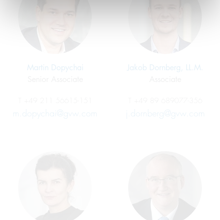
Martin Dopychai
Jakob Dornberg, LL.M.
Senior Associate
Associate
T
+49 211 56615-151
T
+49 89 689077-356
m.dopychai@gvw.com
j.dornberg@gvw.com