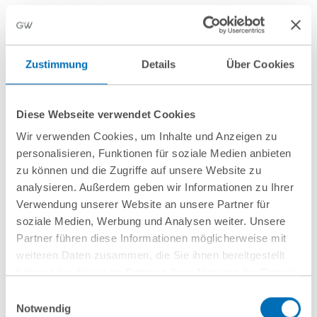
Senior Associate
Partner
T
+49 40 35922-136
T
+49 89 689077-232
j.dekkers@gvw.com
w.desch@gvw.com
Zustimmung
Details
Über Cookies
Diese Webseite verwendet Cookies
Wir verwenden Cookies, um Inhalte und Anzeigen zu
personalisieren, Funktionen für soziale Medien anbieten
zu können und die Zugriffe auf unsere Website zu
analysieren. Außerdem geben wir Informationen zu Ihrer
Verwendung unserer Website an unsere Partner für
soziale Medien, Werbung und Analysen weiter. Unsere
Luis Dietrich
Irmela Dölle
Partner führen diese Informationen möglicherweise mit
Associate
Assoziierte Partnerin
weiteren Daten zusammen, die Sie ihnen bereitgestellt
haben oder die sie im Rahmen Ihrer Nutzung der Dienste
T
+49 89 689077-425
T
+49 69707970-169
gesammelt haben. Sie geben Einwilligung zu unseren
Einwilligungsauswahl
l.dietrich@gvw.com
i.doelle@gvw.com
Cookies, wenn Sie unsere Webseite weiterhin nutzen.
Notwendig