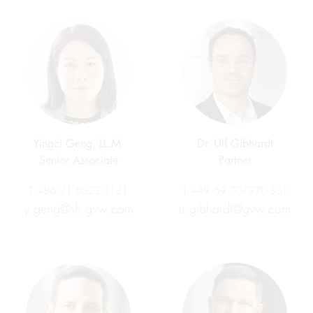
Yingci Geng, LL.M.
Dr. Ulf Gibhardt
Senior Associate
Partner
T
+86 21 6322-3131
T
+49 69 707970-301
y.geng@sh.gvw.com
u.gibhardt@gvw.com