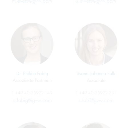
m.evers@gvw.com
s.ewers@gvw.com
Dr. Philine Fabig
Svana Johanna Falk
Assoziierte Partnerin
Associate
T
+49 40 35922-149
T
+49 40 35922-251
p.fabig@gvw.com
s.falk@gvw.com