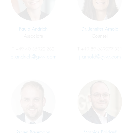
Paula Andrich
Dr. Jennifer Arnold
Associate
Counsel
T
+49 40 35922-262
T
+49 89 689077-331
p.andrich@gvw.com
j.arnold@gvw.com
Ruven Bäsemann
Mathias Baldauf