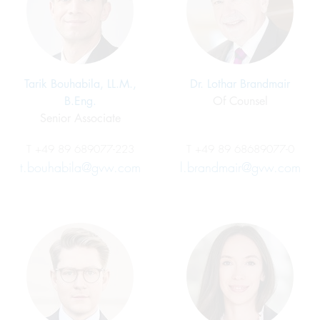
Tarik Bouhabila, LL.M.,
Dr. Lothar Brandmair
B.Eng.
Of Counsel
Senior Associate
T
+49 89 689077-223
T
+49 89 68689077-0
t.bouhabila@gvw.com
l.brandmair@gvw.com