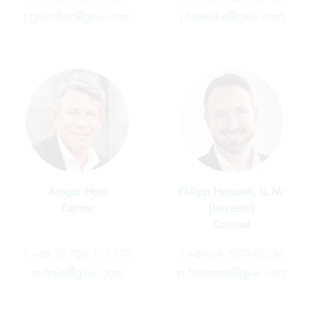
r.guenther@gvw.com
j.haereke@gvw.com
Ansgar Hain
Philipp Hamann, LL.M.
Partner
(Leicester)
Counsel
T
+49 30 726 111-171
T
+49 69 707970-236
a.hain@gvw.com
p.hamann@gvw.com