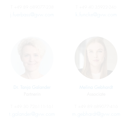
T
+49 89 689077-238
T
+49 40 35922-246
j.fuerbass@gvw.com
k.funcke@gvw.com
Dr. Tanja Galander
Melina Gebhardt
Partnerin
Associate
T
+49 30 726111-161
T
+49 89 689077-416
t.galander@gvw.com
m.gebhardt@gvw.com