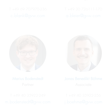
T
+49 69 707970-236
T
+49 30 726111-170
c.blank@gvw.com
a.bleier@gvw.com
Marius Bodenstedt
Jonas Benedikt Böhme
Partner
Associate
T
+49 40 35922-249
T
+49 40 35922-256
m.bodenstedt@gvw.com
j.boehme@gvw.com