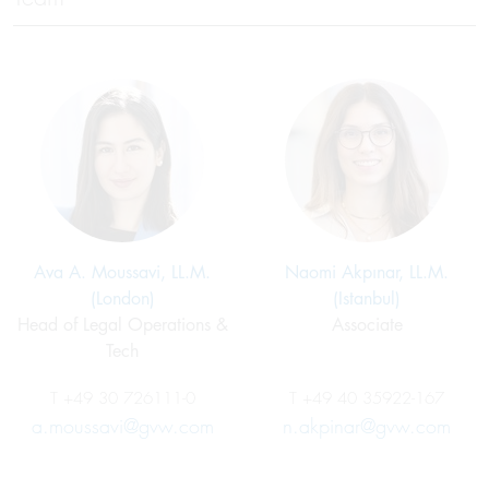
Ava A. Moussavi, LL.M.
Naomi Akpınar, LL.M.
(London)
(Istanbul)
Head of Legal Operations &
Associate
Tech
T
+49 30 726111-0
T
+49 40 35922-167
a.moussavi@gvw.com
n.akpinar@gvw.com