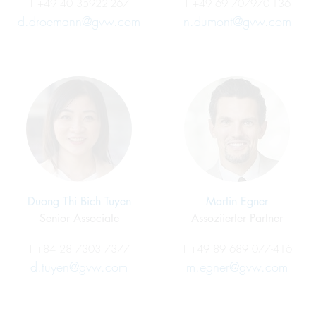
T
+49 40 35922-267
T
+49 69 707970-136
d.droemann@gvw.com
n.dumont@gvw.com
Duong Thi Bich Tuyen
Martin Egner
Senior Associate
Assoziierter Partner
T
+84 28 7303 7377
T
+49 89 689 077-416
d.tuyen@gvw.com
m.egner@gvw.com