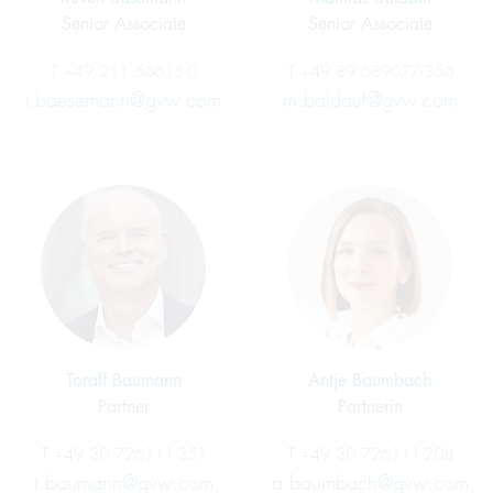
Senior Associate
Senior Associate
T
+49 211 56615-0
T
+49 89 689077-356
r.baesemann@gvw.com
m.baldauf@gvw.com
Toralf Baumann
Antje Baumbach
Partner
Partnerin
T
+49 30 726111-351
T
+49 30 726111-208
t.baumann@gvw.com
a.baumbach@gvw.com